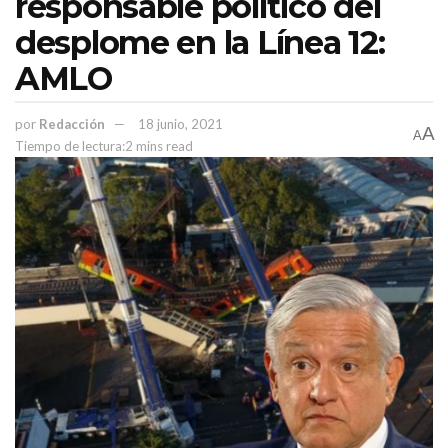
responsable político del
desplome en la Línea 12:
AMLO
por
Redacción
18 junio, 2021
A
A
Tiempo de lectura:2 mins read