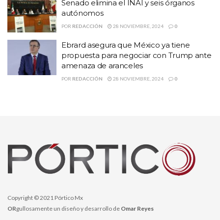
Senado elimina el INAI y seis órganos
autónomos
– Pues lo tiene que resolver la
POR
REDACCIÓN
28 NOVIEMBRE, 2024
0
autoridad competente, en este
Ebrard asegura que México ya tiene
propuesta para negociar con Trump ante
caso la Fiscalía, contestó el
amenaza de aranceles
mandatario federal.
POR
REDACCIÓN
28 NOVIEMBRE, 2024
0
– ¿Pero la responsabilidad política
de quién es?
– No sé, eso lo tiene que resolver
la Fiscalía, porque si nos vamos a
Copyright © 2021 Pórtico Mx
la responsabilidad política, pues
OR
gullosamente un diseño y desarrollo de
Omar Reyes