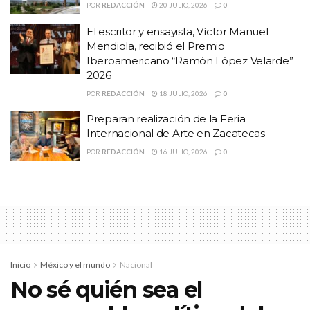
el deterioro o modificación de su hábitat o disminuir directamente
POR
REDACCIÓN
20 JULIO, 2026
0
el tamaño de sus poblaciones.
El escritor y ensayista, Víctor Manuel
Mendiola, recibió el Premio
Al momento, la serpiente fue reubicada en un lugar seguro,
Iberoamericano “Ramón López Velarde”
informó la Policía Ambiental.
2026
Temas:
alicante
POR
ayuntamiento de zacatecas
REDACCIÓN
18 JULIO, 2026
0
cincuate
culebra sorda mexicana
especies en peligro de extinción
Preparan realización de la Feria
Internacional de Arte en Zacatecas
Lo Mas Destacado
Policía Ambiental
POR
REDACCIÓN
16 JULIO, 2026
0
serpiente culebra sorda mexicana
Inicio
México y el mundo
Nacional
No sé quién sea el