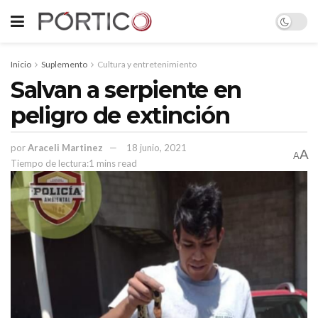
Inicio
Suplemento
Cultura y entretenimiento
Salvan a serpiente en
peligro de extinción
por
Araceli Martinez
18 junio, 2021
A
A
Tiempo de lectura:1 mins read