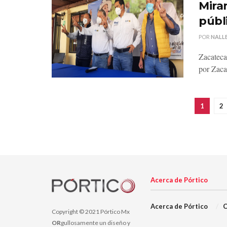
Mira
públ
POR
NALLE
Zacateca
por Zacat
1
2
Acerca de Pórtico
Acerca de Pórtico
C
Copyright © 2021 Pórtico Mx
OR
gullosamente un diseño y