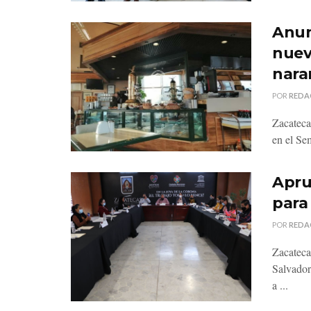
Anun
nuev
nara
POR
REDA
Zacateca
en el Se
Apru
para
POR
REDA
Zacateca
Salvador
a ...