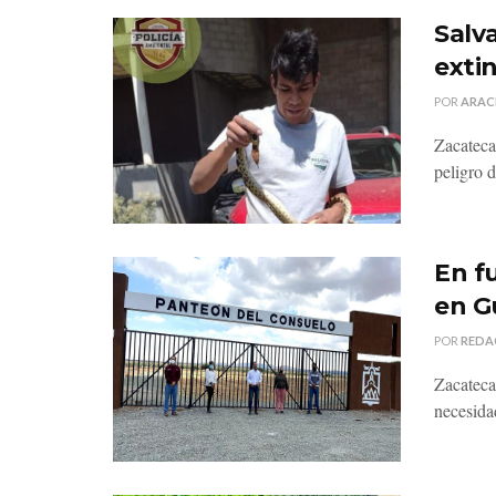
Salv
exti
POR
ARAC
Zacateca
peligro d
En f
en G
POR
REDA
Zacateca
necesida