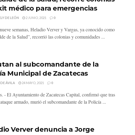
kit médico para emergencias
LY DE LEÓN
2 JUNIO, 2021
0
nueve semanas, Heladio Verver y Vargas, ya conocido como
de de la Salud”, recorrió las colonias y comunidades ...
utan al subcomandante de la
cía Municipal de Zacatecas
 DE ÁVILA
24 MAYO, 2021
0
s. - El Ayuntamiento de Zacatecas Capital, confirmó que tras
n ataque armado, murió el subcomandante de la Policía ...
dio Verver denuncia a Jorge