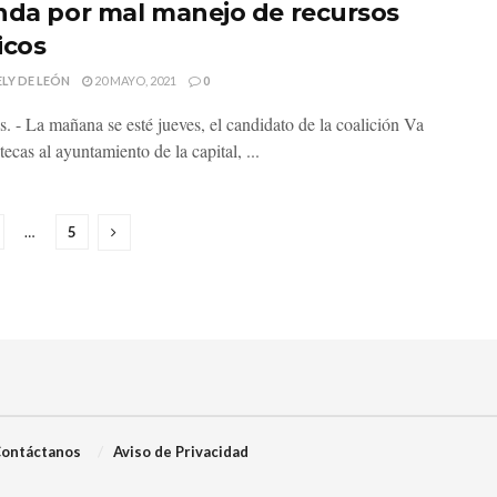
nda por mal manejo de recursos
icos
LY DE LEÓN
20 MAYO, 2021
0
s. - La mañana se esté jueves, el candidato de la coalición Va
ecas al ayuntamiento de la capital, ...
…
5
ontáctanos
Aviso de Privacidad