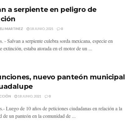
an a serpiente en peligro de
nción
ELI MARTINEZ
18 JUNIO, 2021
0
s. - Salvan a serpiente culebra sorda mexicana, especie en
e extinción, estaba atorada en el motor de un ...
unciones, nuevo panteón municipal
uadalupe
CCIÓN
18 JUNIO, 2021
0
s.- Luego de 10 años de peticiones ciudadanas en relación a la
d de un panteón en la comunidad de ...