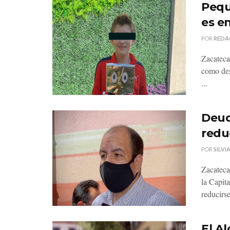
Pequ
es e
POR
REDA
Zacateca
como des
...
Deud
redu
POR
SILV
Zacateca
la Capit
reducirse
El Al