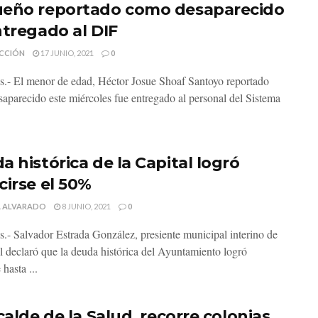
eño reportado como desaparecido
ntregado al DIF
CCIÓN
17 JUNIO, 2021
0
s.- El menor de edad, Héctor Josue Shoaf Santoyo reportado
aparecido este miércoles fue entregado al personal del Sistema
a histórica de la Capital logró
cirse el 50%
IA ALVARADO
8 JUNIO, 2021
0
s.- Salvador Estrada González, presiente municipal interino de
al declaró que la deuda histórica del Ayuntamiento logró
 hasta ...
calde de la Salud, recorre colonias