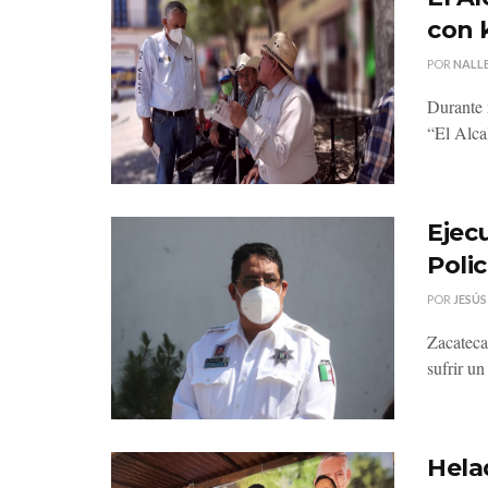
con 
POR
NALLE
Durante 
“El Alcal
Ejec
Poli
POR
JESÚS
Zacateca
sufrir u
Hela