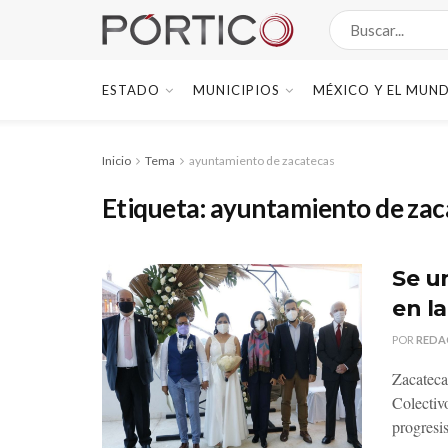
ESTADO
MUNICIPIOS
MÉXICO Y EL MUN
Inicio
Tema
ayuntamiento de zacatecas
Etiqueta:
ayuntamiento de zac
Se u
en la
POR
REDA
Zacateca
Colectiv
progresis