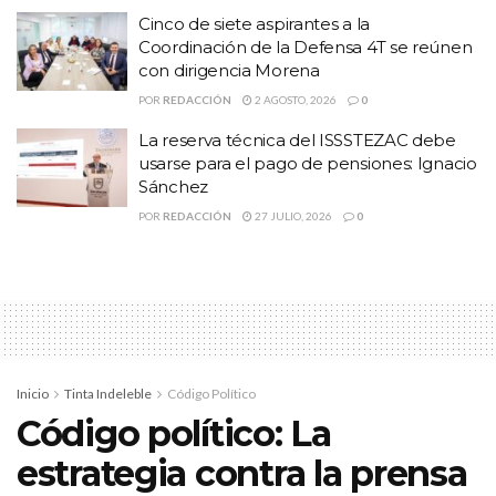
desacuerdo en la revocación de
Cinco de siete aspirantes a la
mandato ya que la convirtieron en
Coordinación de la Defensa 4T se reúnen
con dirigencia Morena
una ratificación y en un medio de
POR
REDACCIÓN
2 AGOSTO, 2026
0
división y de confusión para la
La reserva técnica del ISSSTEZAC debe
usarse para el pago de pensiones: Ignacio
sociedad”, dijo entrevista con Efe,
Sánchez
Diana, integrante de la
POR
REDACCIÓN
27 JULIO, 2026
0
organización Ciudadanos con
causa justa, ue promovió la
protesta.
Inicio
Tinta Indeleble
Código Político
“Convocamos a dejar urnas vacías,
Código político: La
estrategia contra la prensa
yo no voy el 10 (de abril) lo dejo