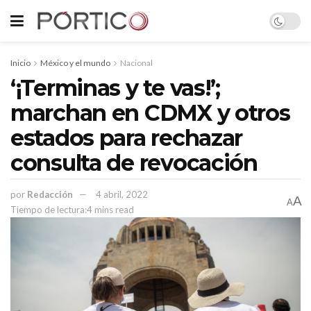
Inicio
México y el mundo
Nacional
‘¡Terminas y te vas!’;
marchan en CDMX y otros
estados para rechazar
consulta de revocación
por
Redacción
4 abril, 2022
A
A
Tiempo de lectura:4 mins read