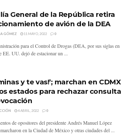
lía General de la República retira
cionamiento de avión de la DEA
MA GÓMEZ
11 MAYO, 2022
0
istración para el Control de Drogas (DEA, por sus siglas en
e EE. UU. dejó de estacionar un ...
rminas y te vas!’; marchan en CDMX
ros estados para rechazar consulta
evocación
CCIÓN
4 ABRIL, 2022
0
entos de opositores del presidente Andrés Manuel López
marcharon en la Ciudad de México y otras ciudades del ...