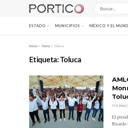
ESTADO
MUNICIPIOS
MÉXICO Y EL MUN
Inicio
Tema
Toluca
Etiqueta:
Toluca
AMLO
Monr
Tolu
POR
ARAC
El presi
Ricardo 