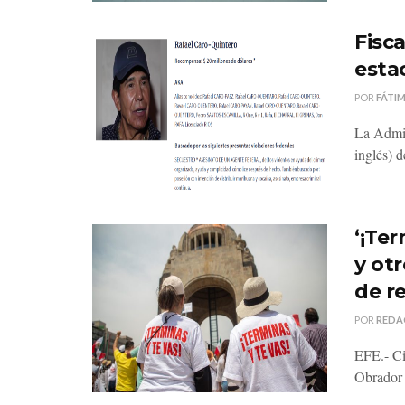
Fisca
esta
POR
FÁTI
La Admin
inglés) d
‘¡Te
y ot
de r
POR
REDA
EFE.- Ci
Obrador 