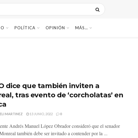
DO
POLÍTICA
OPINIÓN
MÁS…
 dice que también inviten a
eal, tras evento de ‘corcholatas’ en
ca
ELI MARTINEZ
13 JUNIO, 2022
0
dente Andrés Manuel López Obrador consideró que el senador
Monreal también debe ser invitado a contender por la ...