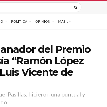
DO
POLÍTICA
OPINIÓN
MÁS…
ganador del Premio
sía “Ramón López
Luis Vicente de
l Pasillas, hicieron una puntual y
ido