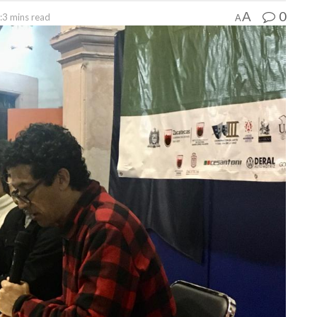
0
A
:3 mins read
A