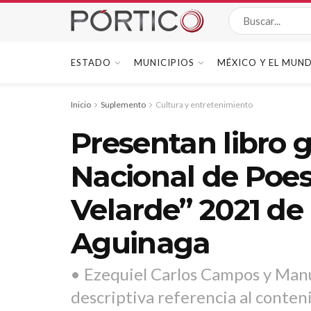
ESTADO
MUNICIPIOS
MÉXICO Y EL MUN
Inicio
Suplemento
Cultura y entretenimiento
Presentan libro 
Nacional de Poe
Velarde” 2021 de 
Aguinaga
• Ezequiel Carlos Campos y Manue
descriptiva referencia al conten