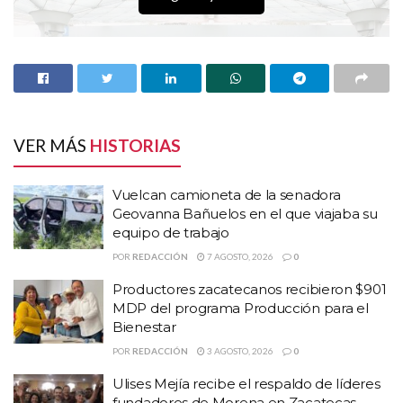
CONTRA, EN CUMPLIMIENTO A LO ORDENADO POR
LA SALA SUPERIOR DEL TRIBUNAL ELECTORAL DEL
PODER JUDICIAL DE LA FEDERACIÓN.
Foto cortesía AM Querétaro
Temas:
#INE dicta medidas contra López Obrador
VER MÁS
HISTORIAS
#Medidas cautelares contra el Presidente
Foto cortesÍa AM Querétaro
Lo Mas Destacado
Vuelcan camioneta de la senadora
noticias de hoy zacatecas
porticomx
Xóchitl Gálvez
Geovanna Bañuelos en el que viajaba su
equipo de trabajo
POR
REDACCIÓN
7 AGOSTO, 2026
0
Productores zacatecanos recibieron $901
MDP del programa Producción para el
HISTORIAS
RELACIONADAS
Bienestar
POR
REDACCIÓN
3 AGOSTO, 2026
0
Vuelcan camioneta de la senadora Geovanna
Ulises Mejía recibe el respaldo de líderes
Bañuelos en el que viajaba su equipo de trabajo
fundadores de Morena en Zacatecas