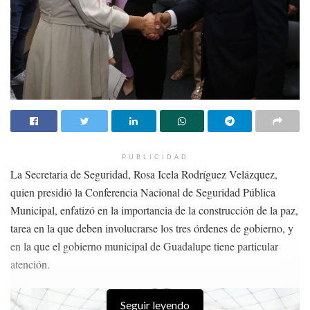
tenemos esperanza y creo que la esperanza nunca muere y hoy la
esperanza cambio de manos, ya no la tiene la 4T”.
Este es el asunto que comprendía la agenda de la Trigésima cuarta
sesión extraordinaria urgente de carácter privado de 2023 del INE:
CUARTO. ANÁLISIS, DISCUSIÓN Y, EN SU CASO,
APROBACIÓN PROYECTO DE ACUERDO DE LA
PUBLICIDAD
COMISIÓN DE QUEJAS Y DENUNCIAS DEL INSTITUTO
La Secretaria de Seguridad, Rosa Icela Rodríguez Velázquez,
NACIONAL ELECTORAL, RESPECTO DE LA SOLICITUD
quien presidió la Conferencia Nacional de Seguridad Pública
DE MEDIDAS CAUTELARES FORMULADA POR
Municipal, enfatizó en la importancia de la construcción de la paz,
BERTHA XÓCHITL GÁLVEZ RUIZ, EN CONTRA DEL
tarea en la que deben involucrarse los tres órdenes de gobierno, y
PRESIDENTE CONSTITUCIONAL DE LOS ESTADOS
en la que el gobierno municipal de Guadalupe tiene particular
UNIDOS MEXICANOS Y OTROS; POR LA PRESUNTA
atención.
COMISIÓN DE HECHOS QUE PODRÍAN CONSTITUIR
VIOLENCIA POLÍTICA EN RAZÓN DE GÉNERO EN SU
Seguir leyendo