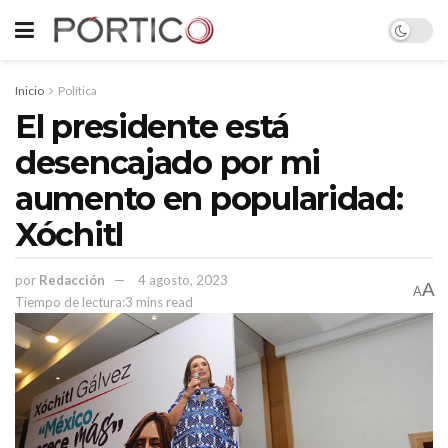
Inicio
Política
El presidente está
desencajado por mi
aumento en popularidad:
Xóchitl
por
Redacción
4 agosto, 2023
A
A
Tiempo de lectura:3 mins read