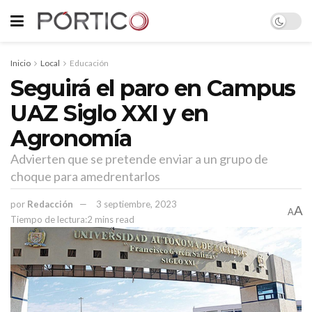
Inicio
Local
Educación
Seguirá el paro en Campus
UAZ Siglo XXI y en
Agronomía
Advierten que se pretende enviar a un grupo de
choque para amedrentarlos
por
Redacción
3 septiembre, 2023
A
A
Tiempo de lectura:2 mins read