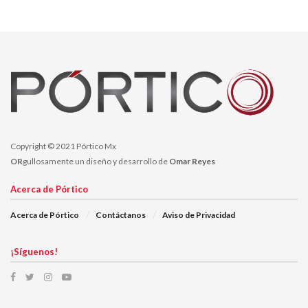
El evento fue amenizado por La Auténtica Santanera de Gildardo
Zárate Méndez, La Real Dinamita de Colombia de May González
y la Orquesta Casino Show, quienes pusieron a bailar a los
presentes.
Los primeros en comenzar la noche baile fueron Casino Show,
quienes con música lenta motivaron a varias parejas a bailar.
Copyright © 2021 Pórtico Mx
OR
gullosamente un diseño y desarrollo de
Omar Reyes
Acerca de Pórtico
Acerca de Pórtico
Contáctanos
Aviso de Privacidad
¡Síguenos!