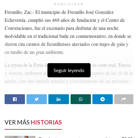
PUBLICIDAD
Fresnillo, Zac.- El municipio de Fresnillo José González
Echeverría, cumplió sus 469 años de fundación y el Centro de
Convenciones, fue el escenario para disfrutar de una noche
inolvidable en el tradicional baile en conmemorativo, en donde se
dieron cita cientos de fresnillenses ataviados con trajes de gala y
en medio de un gran ambiente.
La reyna de la Feria de Fresnillo, Karely I, y su corte real, Teresa
Seguir leyendo
y Aurora, arribaron al salón pocos minutos después de las 10 de la
noche, con una entrada triunfal y el recibimiento de las personas
con aplausos en su pasarela por el lugar.
HISTORIAS
RELACIONADAS
Productores zacatecanos recibieron $901 MDP
VER MÁS
HISTORIAS
del programa Producción para el Bienestar
Alcalde de Miguel Auza desacata destituir por