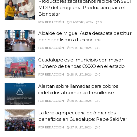
Productores zacatecanos recibieron $901
nepotismo a funcionaria
MDP del programa Producción para el
Bienestar
Guadalupe es el municipio con mayor número de
tiendas OXXO en el estado
POR
REDACCIÓN
3 AGOSTO, 2026
0
Alcalde de Miguel Auza desacata destituir
por nepotismo a funcionaria
POR
REDACCIÓN
29 JULIO, 2026
0
Guadalupe es el municipio con mayor
número de tiendas OXXO en el estado
POR
REDACCIÓN
28 JULIO, 2026
0
Alertan sobre llamadas para cobros
indebidos al comercio fresnillense
POR
REDACCIÓN
28 JULIO, 2026
0
La feria agropecuaria dejó grandes
beneficios en Guadalupe: Pepe Saldívar
POR
REDACCIÓN
27 JULIO, 2026
0