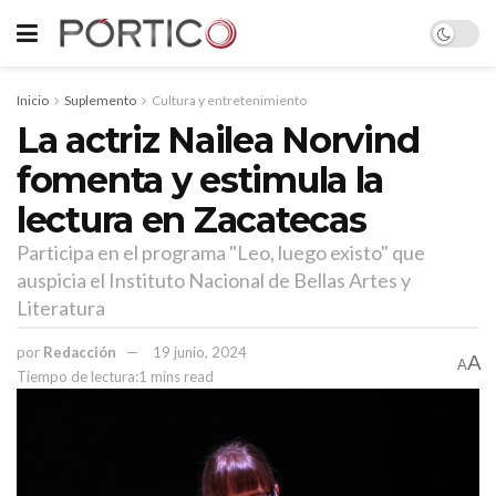
Inicio
Suplemento
Cultura y entretenimiento
La actriz Nailea Norvind
fomenta y estimula la
lectura en Zacatecas
Participa en el programa "Leo, luego existo" que
auspicia el Instituto Nacional de Bellas Artes y
Literatura
por
Redacción
19 junio, 2024
A
A
Tiempo de lectura:1 mins read