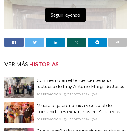
Seguir leyendo
VER MÁS
HISTORIAS
Conmemoran el tercer centenario
luctuoso de Fray Antonio Margil de Jesús
POR
REDACCIÓN
7 AGOSTO, 2026
0
Muestra gastronómica y cultural de
HISTORIAS
RELACIONADAS
comunidades extranjeras en Zacatecas
POR
REDACCIÓN
1 AGOSTO, 2026
0
Conmemoran el tercer centenario luctuoso de
Fray Antonio Margil de Jesús
Con el desfile de agrupaciones nacionales