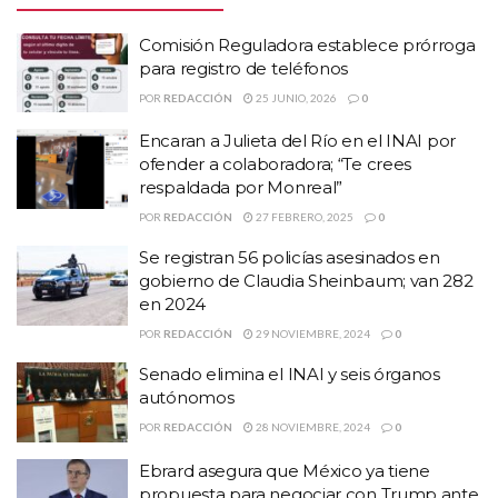
Comisión Reguladora establece prórroga para
Comisión Reguladora establece prórroga
registro de teléfonos
para registro de teléfonos
Encaran a Julieta del Río en el INAI por ofender a
POR
REDACCIÓN
25 JUNIO, 2026
0
colaboradora; “Te crees respaldada por
Monreal”
Encaran a Julieta del Río en el INAI por
ofender a colaboradora; “Te crees
Se registran 56 policías asesinados en gobierno
respaldada por Monreal”
de Claudia Sheinbaum; van 282 en 2024
POR
REDACCIÓN
27 FEBRERO, 2025
0
🚨
#ÚltimaHora
Un juez ordenó la
Se registran 56 policías asesinados en
gobierno de Claudia Sheinbaum; van 282
libertad de Luis Antonio Yépez,
en 2024
POR
REDACCIÓN
29 NOVIEMBRE, 2024
0
hijo de ‘El Marro’, revela la titular
Senado elimina el INAI y seis órganos
de Seguridad,
@rosaicela_
autónomos
POR
REDACCIÓN
28 NOVIEMBRE, 2024
0
AMLO no la deja pasar y dice que
Ebrard asegura que México ya tiene
propuesta para negociar con Trump ante