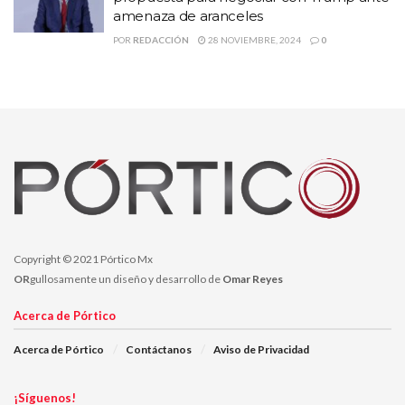
por eso debe haber elección de
amenaza de aranceles
jueces por voto popular
POR
REDACCIÓN
28 NOVIEMBRE, 2024
0
pic.twitter.com/UKH6G9OMmB
— Manuel Lopez San Martin
(@MLopezSanMartin)
June 19,
2024
Copyright © 2021 Pórtico Mx
Temas:
Lo Mas Destacado
OR
gullosamente un diseño y desarrollo de
Omar Reyes
Acerca de Pórtico
Acerca de Pórtico
Contáctanos
Aviso de Privacidad
¡Síguenos!