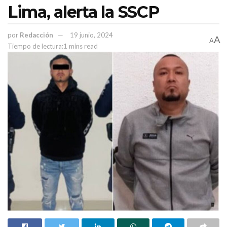
Lima, alerta la SSCP
por
Redacción
19 junio, 2024
A
A
Tiempo de lectura:1 mins read
“Bienvenidos sean, Zacatecas los recibe con los brazos abiertos,
con gratitud y esperanza; gracias por su compromiso y valentía día
a día, sé que lo hacen con gran convicción y amor a la patria”, les
dijo a la par de ofrecerles el respaldo absoluto de parte de su
gobierno.
Enfatizó que el camino hacia la paz no ha sido sencillo, pero
Zacatecas, con la voluntad del pueblo, está decidido a lograr su
objetivo.