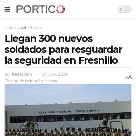
Inicio
Local
Estado
Llegan 300 nuevos
soldados para resguardar
la seguridad en Fresnillo
por
Redacción
19 junio, 2024
A
A
Tiempo de lectura:2 mins read