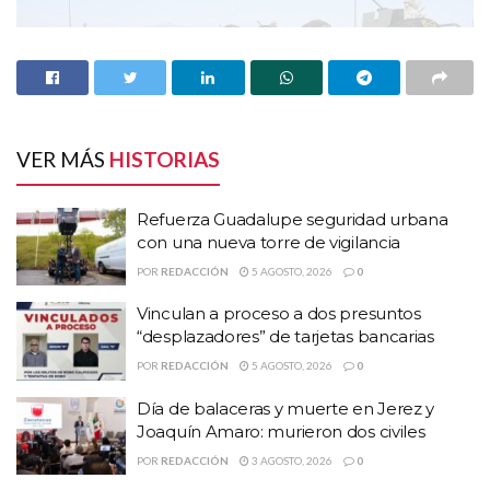
VER MÁS
HISTORIAS
Refuerza Guadalupe seguridad urbana
con una nueva torre de vigilancia
POR
REDACCIÓN
5 AGOSTO, 2026
0
HISTORIAS
RELACIONADAS
Vinculan a proceso a dos presuntos
“desplazadores” de tarjetas bancarias
Refuerza Guadalupe seguridad urbana con una
nueva torre de vigilancia
POR
REDACCIÓN
5 AGOSTO, 2026
0
Vinculan a proceso a dos presuntos
Día de balaceras y muerte en Jerez y
“desplazadores” de tarjetas bancarias
Joaquín Amaro: murieron dos civiles
Día de balaceras y muerte en Jerez y Joaquín
POR
REDACCIÓN
3 AGOSTO, 2026
0
Amaro: murieron dos civiles