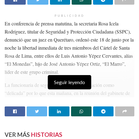
Añadió que el esfuerzo y la colaboración entre las fuerzas de
PUBLICIDAD
seguridad y los ciudadanos son vitales.
En conferencia de prensa matutina, la secretaria Rosa Icela
Rodríguez, titular de Seguridad y Protección Ciudadana (SSPC),
“Con su llegada y la convicción de todos vamos a poder construir
denunció que un juez en Querétaro, ordenó este 18 de junio por la
el Zacatecas en paz; es momento de esperanza y renovación con
noche la libertad inmediata de tres miembros del Cártel de Santa
justicia y equidad”, dijo a las y los soldados.
Rosa de Lima, entre ellos de Luis Antonio Yépez Cervantes, alías
“El Monedas”, hijo de José Antonio Yépez Ortiz, “El Marro”,
Temas:
#Llegan 300 nuevos soldados a Fresnillo
líder de este grupo criminal.
#Más soldados a Fresnillo para fortalecer seguridad
#Refuerzan seguridad en Zacatecas
Lo Mas Destacado
Seguir leyendo
La funcionaria de seguridad calificó esta situación como
“delicada” por lo que esta mañana, en la reunión del gabinete de
seguridad se alertó para buscar si hay otras órdenes de
aprehensión en contra de este presunto delincuente para evitar que
salga en libertad.
HISTORIAS
RELACIONADAS
VER MÁS
HISTORIAS