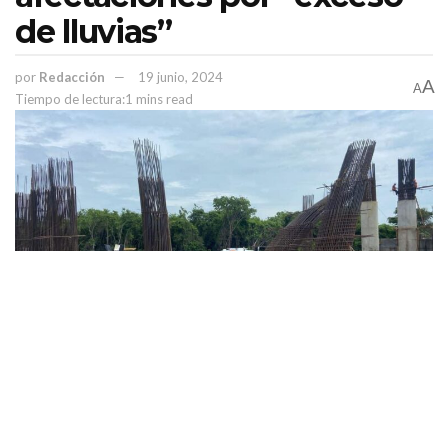
de lluvias”
por
Redacción
19 junio, 2024
A
A
Tiempo de lectura:1 mins read
PUBLICIDAD