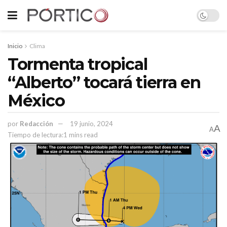
Inicio
Clima
Tormenta tropical
“Alberto” tocará tierra en
México
por
Redacción
19 junio, 2024
A
A
Tiempo de lectura:1 mins read