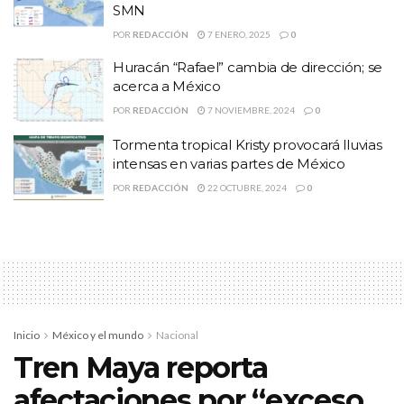
Temas:
Lo Mas Destacado
SMN
POR
REDACCIÓN
7 ENERO, 2025
0
Huracán “Rafael” cambia de dirección; se
acerca a México
POR
REDACCIÓN
7 NOVIEMBRE, 2024
0
Tormenta tropical Kristy provocará lluvias
intensas en varias partes de México
POR
REDACCIÓN
22 OCTUBRE, 2024
0
Inicio
México y el mundo
Nacional
Tren Maya reporta
afectaciones por “exceso