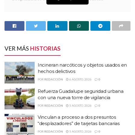
La entrenadora de basquetbol del equipo Barreteras de Zacatecas,
María Leticia Flores Ortiz, popularmente conocida como “La
Pirris” recibió un homenaje en el gimnasio Marcelino González,
una de las canchas que tantos triunfos y satisfacciones le dio en la
duela.
VER MÁS
HISTORIAS
Incineran narcóticos y objetos usados en
hechos delictivos
POR
REDACCIÓN
6 AGOSTO, 2026
0
Refuerza Guadalupe seguridad urbana
con una nueva torre de vigilancia
POR
REDACCIÓN
5 AGOSTO, 2026
0
Vinculan a proceso a dos presuntos
“desplazadores” de tarjetas bancarias
Aplausos y lágrimas, pero tambien emotivas palabras de
POR
REDACCIÓN
5 AGOSTO, 2026
0
reconocimiento, recibió por parte de jugadoras, amigos familiares