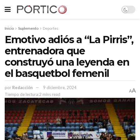
Inicio
Suplemento
Deportes
Emotivo adiós a “La Pirris”,
entrenadora que
construyó una leyenda en
el basquetbol femenil
por
Redacción
9 diciembre, 2024
A
A
Tiempo de lectura:2 mins read