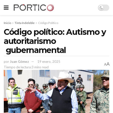
Inicio
Tinta Indeleble
Código Político
Código político: Autismo y
autoritarismo
gubernamental
por
Juan Gómez
19 enero, 2025
A
A
Tiempo de lectura:3 mins read