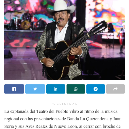
sentencia o una toga como trampolín electoral?
¿A candidatos que no conocen ni el artículo 14 constitucional,
pero sí la playlist del líder de su partido?
El problema no es el voto
.
El problema es el disfraz: nos quieren vender como democracia lo
que en realidad es dedazo con palomita ciudadana.
Mientras tanto, el juicio de Cristo sigue…
Solo que ahora no lo preside Caifás ni Pilato.
Ahora lo protagonizamos nosotros: los que no encontramos
justicia, los que vemos sentencias al vapor, los que sabemos que
hay procesos donde ya no se busca la verdad, sino al culpable útil.
Hoy, en esta Semana Santa, no se trata de mirar al pasado, sino de
PUBLICIDAD
reconocer que el proceso no ha terminado. Cada juicio sin
La explanada del Teatro del Pueblo vibró al ritmo de la música
defensa, cada juzgador sin experiencia, cada sentencia dictada por
regional con las presentaciones de Banda La Querendona y Juan
consigna… es una nueva cruz.
Soria y sus Aves Reales de Nuevo León, al cerrar con broche de