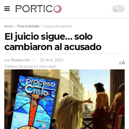
Inicio
Tinta Indeleble
Espacio de opinión
El juicio sigue… solo
cambiaron al acusado
por
Redacción
20 abril, 2025
A
A
Tiempo de lectura:2 mins read