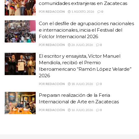
comunidades extranjeras en Zacatecas
muy llegadoras.
POR
REDACCIÓN
1 AGOSTO, 2026
0
HISTORIAS
RELACIONADAS
Con el desfile de agrupaciones nacionales
e internacionales, inicia el Festival del
Conmemoran el tercer centenario luctuoso de
Folclor Internacional 2026
Fray Antonio Margil de Jesús
POR
REDACCIÓN
26 JULIO, 2026
0
Muestra gastronómica y cultural de
El escritor y ensayista, Víctor Manuel
comunidades extranjeras en Zacatecas
Mendiola, recibió el Premio
Iberoamericano “Ramón López Velarde”
Con el desfile de agrupaciones nacionales e
2026
internacionales, inicia el Festival del Folclor
Internacional 2026
POR
REDACCIÓN
18 JULIO, 2026
0
Preparan realización de la Feria
Por su parte, la banda jerezana La Querendona encendió los
Internacional de Arte en Zacatecas
ánimos con interpretaciones llenas de ritmo, pasión y mucho
POR
REDACCIÓN
16 JULIO, 2026
0
corazón, haciendo vibrar a las personas que se dieron cita en el
más alegre de los Pueblo Mágicos.
Temas:
#Feria de Primavera Jerez 2025