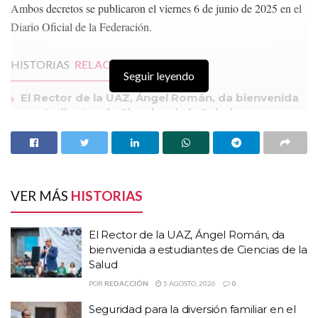
Ambos decretos se publicaron el viernes 6 de junio de 2025 en el
Diario Oficial de la Federación.
HISTORIAS
RELACIONADAS
Seguir leyendo
El Rector de la UAZ, Ángel Román, da bienvenida
a estudiantes de Ciencias de la Salud
Seguridad para la diversión familiar en el Festival
Cultural y Artístico 2026: Pepe Saldívar
Día de balaceras y muerte en Jerez y Joaquín
Amaro: murieron dos civiles
VER MÁS
HISTORIAS
En el primero de dichos documentos se establece que en la capital
El Rector de la UAZ, Ángel Román, da
zacatecana se reconoce como Zona de Monumentos Históricos
bienvenida a estudiantes de Ciencias de la
(ZMH) a una superficie de más de 105 hectáreas, dentro de la cual
Salud
se ubican 827 elementos urbanos, construidos entre los siglos XVI
POR
REDACCIÓN
5 AGOSTO, 2026
0
y XIX.
Seguridad para la diversión familiar en el