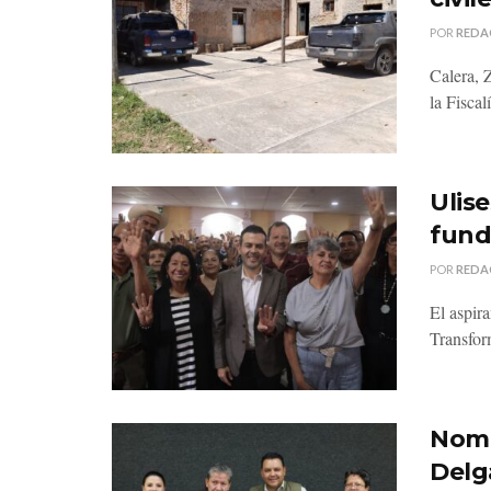
POR
REDA
Calera, 
la Fiscal
Ulise
fund
POR
REDA
El aspir
Transform
Nomb
Delg