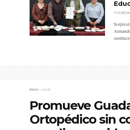
Educ
POR
REDA
Sorpresi
Armando 
sustituci
Inicio
Local
Promueve Guada
Ortopédico sin c