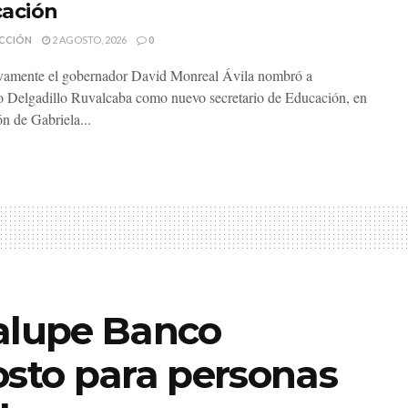
ación
CCIÓN
2 AGOSTO, 2026
0
vamente el gobernador David Monreal Ávila nombró a
Delgadillo Ruvalcaba como nuevo secretario de Educación, en
ón de Gabriela...
lupe Banco
osto para personas