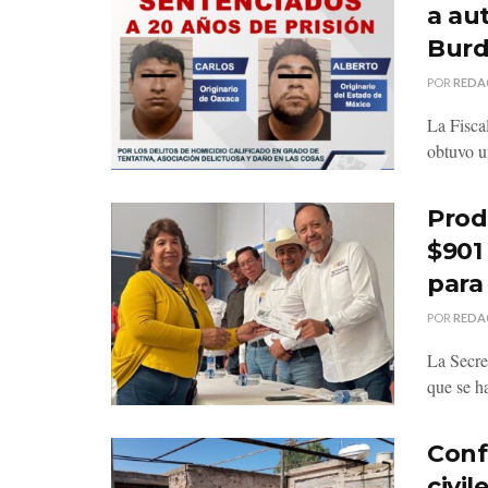
a au
Bur
POR
REDA
La Fisca
obtuvo u
Prod
$901
para
POR
REDA
La Secre
que se h
Conf
civi