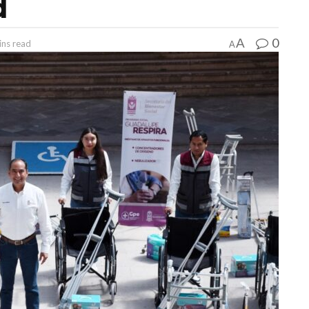
d
0
A
ins read
A