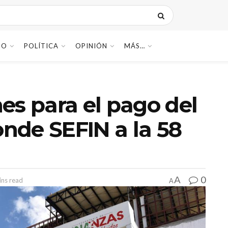
DO
POLÍTICA
OPINIÓN
MÁS…
es para el pago del
onde SEFIN a la 58
0
A
ins read
A