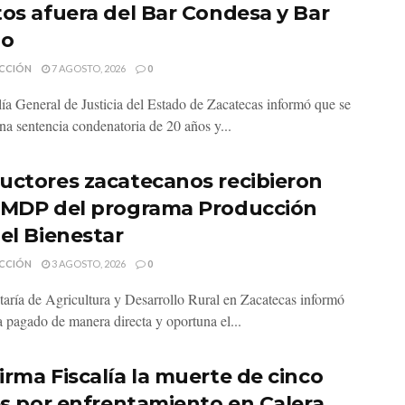
tos afuera del Bar Condesa y Bar
do
CCIÓN
7 AGOSTO, 2026
0
lía General de Justicia del Estado de Zacatecas informó que se
na sentencia condenatoria de 20 años y...
uctores zacatecanos recibieron
 MDP del programa Producción
 el Bienestar
CCIÓN
3 AGOSTO, 2026
0
taría de Agricultura y Desarrollo Rural en Zacatecas informó
a pagado de manera directa y oportuna el...
irma Fiscalía la muerte de cinco
les por enfrentamiento en Calera