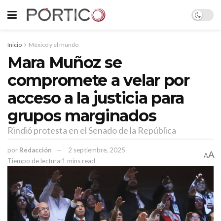
Inicio
México y el mundo
Mara Muñoz se
compromete a velar por
acceso a la justicia para
grupos marginados
Rindió protesta en el Senado de la República
por
Redacción
2 septiembre, 2025
A
A
Tiempo de lectura:1 mins read