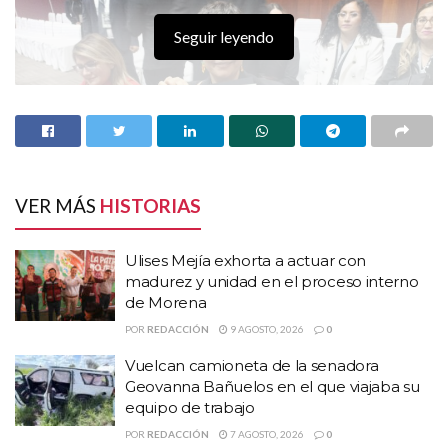
Seguir leyendo
VER MÁS
HISTORIAS
Ulises Mejía exhorta a actuar con
HISTORIAS
RELACIONADAS
madurez y unidad en el proceso interno
de Morena
Ulises Mejía exhorta a actuar con madurez y
POR
REDACCIÓN
9 AGOSTO, 2026
0
unidad en el proceso interno de Morena
Vuelcan camioneta de la senadora
Vuelcan camioneta de la senadora Geovanna
Geovanna Bañuelos en el que viajaba su
Bañuelos en el que viajaba su equipo de trabajo
equipo de trabajo
Productores zacatecanos recibieron $901 MDP
POR
REDACCIÓN
7 AGOSTO, 2026
0