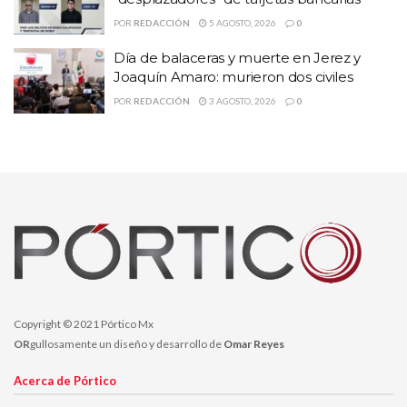
POR
REDACCIÓN
5 AGOSTO, 2026
0
Horas mas tarde La Mesa Estatal de Construcción de Paz y
Día de balaceras y muerte en Jerez y
Seguridad informó la detención de un hombre, quien posiblemente
Joaquín Amaro: murieron dos civiles
sea el responsable del ataque.
POR
REDACCIÓN
3 AGOSTO, 2026
0
La detención se realizó cuándo el presunto responsable transitaba
en un vehículo, fue trasladado para ser puesto a disposición ante la
autoridad competente, para que realicen las investigaciones
correspondientes.
Temas:
#Ataque armado a comercio en Guadalupe
Un herido en ataque armado en Guadalupe
Copyright © 2021 Pórtico Mx
OR
gullosamente un diseño y desarrollo de
Omar Reyes
Acerca de Pórtico