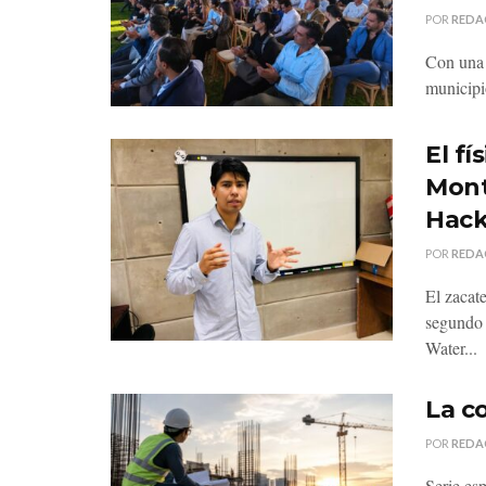
POR
REDA
Con una 
municipi
El f
Mont
Hack
POR
REDA
El zacat
segundo
Water...
La c
POR
REDA
Serie es