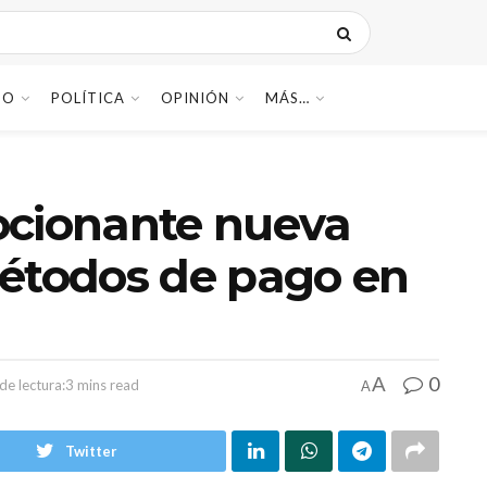
DO
POLÍTICA
OPINIÓN
MÁS…
ocionante nueva
métodos de pago en
0
A
e lectura:3 mins read
A
Twitter