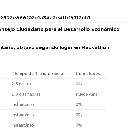
2502e868f02c1a34a2e41bf9712cb1
nsejo Ciudadano para el Desarrollo Económico
Montaño, obtuvo segundo lugar en Hackathon
Tiempo de Transferencia
Comisiones
2-5 minutos
0%
1-3 días hábiles
Puede variar
Instantáneo
0%
Instantáneo
0%
Instantáneo
0%