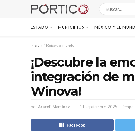
ESTADO
MUNICIPIOS
MÉXICO Y EL MUN
Inicio
México y el mundo
¡Descubre la em
integración de 
Winova!
por
Araceli Martinez
11 septiembre, 2025
Tiempo d
Facebook