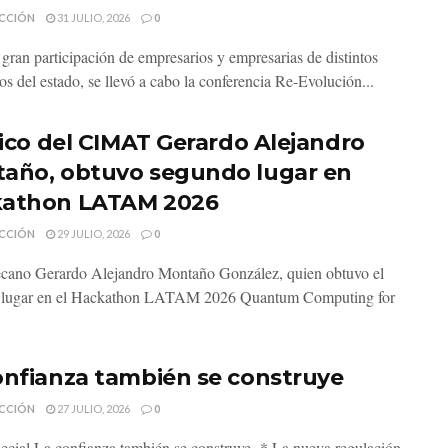
CCIÓN
31 JULIO, 2026
0
gran participación de empresarios y empresarias de distintos
os del estado, se llevó a cabo la conferencia Re-Evolución...
ísico del CIMAT Gerardo Alejandro
año, obtuvo segundo lugar en
athon LATAM 2026
CCIÓN
29 JULIO, 2026
0
ecano Gerardo Alejandro Montaño González, quien obtuvo el
 lugar en el Hackathon LATAM 2026 Quantum Computing for
onfianza también se construye
CCIÓN
27 JULIO, 2026
0
pecial La confianza también se construye * La nueva regulación