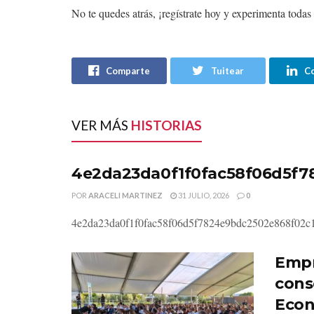
No te quedes atrás, ¡regístrate hoy y experimenta todas
Comparte
Tuitear
C
VER MÁS
HISTORIAS
4e2da23da0f1f0fac58f06d5f7
POR
ARACELI MARTINEZ
31 JULIO, 2026
0
4e2da23da0f1f0fac58f06d5f7824e9bdc2502e868f02c
Empr
cons
Econ