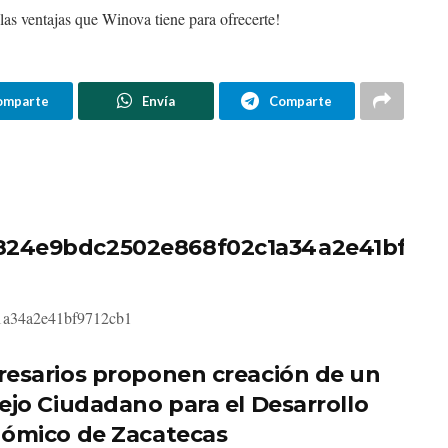
 las ventajas que Winova tiene para ofrecerte!
omparte
Envía
Comparte
824e9bdc2502e868f02c1a34a2e41bf971
1a34a2e41bf9712cb1
esarios proponen creación de un
ejo Ciudadano para el Desarrollo
ómico de Zacatecas