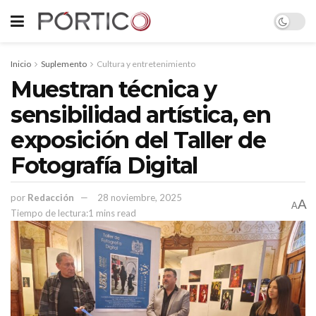
Inicio
Suplemento
Cultura y entretenimiento
Muestran técnica y
sensibilidad artística, en
exposición del Taller de
Fotografía Digital
por
Redacción
28 noviembre, 2025
A
A
Tiempo de lectura:1 mins read