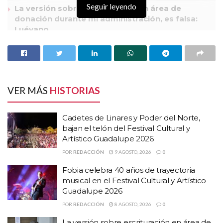
Seguir leyendo
La versión sobre escrituración en área de
donación durante mi administración, es falsa:
Luévano
El coordinador del Programa Transversal de Extensión del Área
de Arte y Cultura de la Universidad Autónoma de Zacatecas,
maestro Sergio Jiménez, inauguró la exposición de los alumnos y
VER MÁS
HISTORIAS
alumnas del Taller de Fotografía Digital en el vestíbulo del teatro
Fernando Calderón.
Cadetes de Linares y Poder del Norte,
bajan el telón del Festival Cultural y
Artístico Guadalupe 2026
POR
REDACCIÓN
9 AGOSTO, 2026
0
Fobia celebra 40 años de trayectoria
musical en el Festival Cultural y Artístico
Guadalupe 2026
POR
REDACCIÓN
8 AGOSTO, 2026
0
La versión sobre escrituración en área de