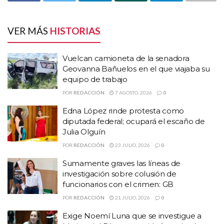
autoridades federales y estatales, dar atención inmediata la
Con este tipo de exposición culmina el semestre del Taller de
problemática laboral que existe con los trabajadores y trabajadoras
Fotografía Digital, que constituye sesiones de teoría en el manejo
del IMSS Bienestar Zacatecas.
VER MÁS
HISTORIAS
de la luz, velocidad y de técnica fotográfica, que son acompañados
por prácticas en el campo.
Vuelcan camioneta de la senadora
Temas:
#Taller de Fotografía Digital
Geovanna Bañuelos en el que viajaba su
equipo de trabajo
Exposición de Fotografía Digital
Lo Mas Destacado
POR
REDACCIÓN
7 AGOSTO, 2026
0
Edna López rinde protesta como
diputada federal; ocupará el escaño de
Julia Olguín
POR
REDACCIÓN
23 JULIO, 2026
0
Sumamente graves las líneas de
investigación sobre colusión de
funcionarios con el crimen: GB
POR
REDACCIÓN
21 JULIO, 2026
0
Argumentaron que
en
Zacatecas, aproximadamente 400
Exige Noemí Luna que se investigue a
trabajadores y trabajadoras de la salud, entre los
que
se