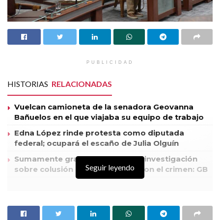
En las mámparas se expusieron las imágenes de diferentes tipos
que fueron desde lo artístico hasta la vida cotidiana, familiar y de
convivencia social, en cada una de las imágenes expuestas.
PUBLICIDAD
HISTORIAS
RELACIONADAS
Vuelcan camioneta de la senadora Geovanna
Bañuelos en el que viajaba su equipo de trabajo
Edna López rinde protesta como diputada
federal; ocupará el escaño de Julia Olguín
Sumamente graves las líneas de investigación
Seguir leyendo
sobre colusión de funcionarios con el crimen: GB
Diputada y diputados de Movimiento Ciudadano y PRD,
plantearon al pleno de la LXV legislatura, solicitar
a diversas