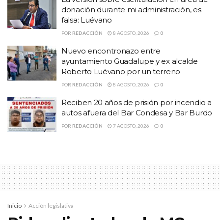
donación durante mi administración, es
falsa: Luévano
POR
REDACCIÓN
8 AGOSTO, 2026
0
Nuevo encontronazo entre
ayuntamiento Guadalupe y ex alcalde
Roberto Luévano por un terreno
Con la presencia del coordinador del Taller de Fotografía Digital,
POR
REDACCIÓN
8 AGOSTO, 2026
0
maestro Javier Eduardo Román Castillo, de los alumnos y
Reciben 20 años de prisión por incendio a
alumnas participantes, así como familiares y amigos, se destacó el
autos afuera del Bar Condesa y Bar Burdo
avance en las técnicas de exposición fotográfica mediante los
POR
REDACCIÓN
7 AGOSTO, 2026
0
variados trabajos de cada uno de los participantes.
Inicio
Acción legislativa