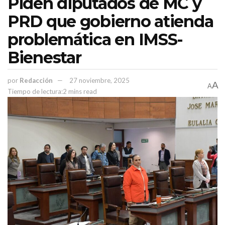
Piden diputados de MC y
PRD que gobierno atienda
problemática en IMSS-
Bienestar
por
Redacción
27 noviembre, 2025
A
A
Tiempo de lectura:2 mins read