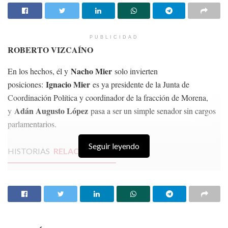
PUBLICIDAD
ROBERTO VIZCAÍNO
Nacho Mier
En los hechos, él y
solo invierten
Ignacio Mier
posiciones:
es ya presidente de la Junta de
Coordinación Política y coordinador de la fracción de Morena,
Adán Augusto López
y
pasa a ser un simple senador sin cargos
parlamentarios.
Seguir leyendo
HISTORIAS
RELACIONADAS
MINERÍA SIN APOYO GUBERNAMENTAL
¿Puedo Conocer mi Capacidad de Pago?
El Gobierno quiere protegernos hasta de las
preguntas