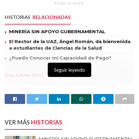
PUBLICIDAD
Temas:
Lo Mas Destacado
HISTORIAS
RELACIONADAS
MINERÍA SIN APOYO GUBERNAMENTAL
El Rector de la UAZ, Ángel Román, da bienvenida
a estudiantes de Ciencias de la Salud
¿Puedo Conocer mi Capacidad de Pago?
Seguir leyendo
Juan Antonio Pérez
Un derecho no es algo que se te otorga;
es algo que te pueden quitar.
Piotr Kropotkin
(1842 – 1921)
VER MÁS
HISTORIAS
No hay acrobacia retórica que justifique la alianza de un
sindicalista con la patronal, no hay pirueta filosófica ni