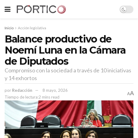
Inicio
Acción legislativa
Balance productivo de
Noemí Luna en la Cámara
de Diputados
Compromiso con la sociedad a través de 10 iniciativas
y 14 exhortos
por
Redacción
8 mayo, 2026
A
A
Tiempo de lectura:2 mins read