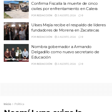
Confirma Fiscalía la muerte de cinco
Reiteramos nuestro compromiso de acompañar y dar
civiles por enfrentamiento en Calera
seguimiento institucional a esta situación, privilegiando siempre
POR
REDACCIÓN
3 AGOSTO, 2026
0
la integridad, los derechos y el bienestar de nuestra comunidad
estudiantil.
Ulises Mejía recibe el respaldo de líderes
fundadores de Morena en Zacatecas
#Innovación #Compromiso #Inclusión
POR
REDACCIÓN
2 AGOSTO, 2026
0
Temas:
#Libera la policía a estudiante de la UAZ detenida
Nombra gobernador a Armando
Delgadillo como nuevo secretario de
Lo Mas Destacado
Educación
POR
REDACCIÓN
2 AGOSTO, 2026
0
Inicio
Política