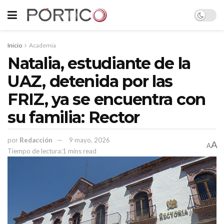
Inicio
Academia
Natalia, estudiante de la
UAZ, detenida por las
FRIZ, ya se encuentra con
su familia: Rector
por
Redacción
9 mayo, 2026
A
A
Tiempo de lectura:1 mins read