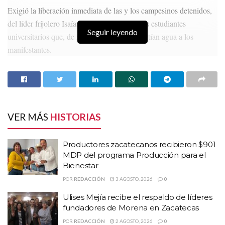
Exigió la liberación inmediata de las y los campesinos detenidos,
del líder frijolero Isaías Castro Trejo y de dos estudiantes
Seguir leyendo
universitarios que, de manera solidaria, repartían agua a los
manifestantes.
HISTORIAS
RELACIONADAS
Productores zacatecanos recibieron $901 MDP
del programa Producción para el Bienestar
VER MÁS
HISTORIAS
Ulises Mejía recibe el respaldo de líderes
fundadores de Morena en Zacatecas
Productores zacatecanos recibieron $901
Nombra gobernador a Armando Delgadillo como
MDP del programa Producción para el
nuevo secretario de Educación
Bienestar
POR
REDACCIÓN
3 AGOSTO, 2026
0
Además, pidió la intervención de organismos defensores de
Ulises Mejía recibe el respaldo de líderes
derechos humanos para salvaguardar la integridad de los
fundadores de Morena en Zacatecas
afectados.
POR
REDACCIÓN
2 AGOSTO, 2026
0