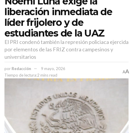
Noemí Luna exige la
liberación inmediata de
líder frijolero y de
estudiantes de la UAZ
El PRI condenó también la represión policiaca ejercida
por elementos de las FRIZ contra campesinos y
universitarios
por
Redacción
9 mayo, 2026
A
A
Tiempo de lectura:2 mins read