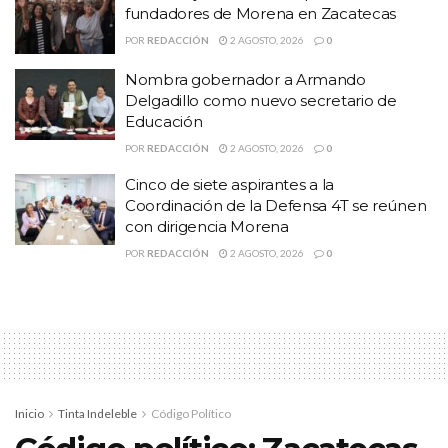
fundadores de Morena en Zacatecas
POR
REDACCIÓN
2 AGOSTO, 2026
0
Nombra gobernador a Armando
Delgadillo como nuevo secretario de
Educación
POR
REDACCIÓN
2 AGOSTO, 2026
0
Cinco de siete aspirantes a la
Coordinación de la Defensa 4T se reúnen
con dirigencia Morena
POR
REDACCIÓN
2 AGOSTO, 2026
0
HISTORIAS
RELACIONADAS
Productores zacatecanos recibieron $901 MDP
del programa Producción para el Bienestar
Confirma Fiscalía la muerte de cinco civiles por
enfrentamiento en Calera
Inicio
Tinta Indeleble
Código Político
Ulises Mejía recibe el respaldo de líderes