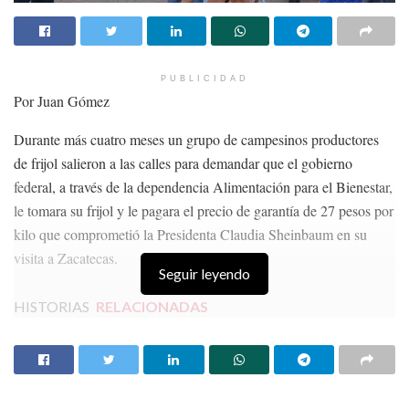
PUBLICIDAD
Por Juan Gómez
Durante más cuatro meses un grupo de campesinos productores
El recorridos inició en la Unidad Academica de Ingeniería de la
de frijol salieron a las calles para demandar que el gobierno
Universidad Autónoma de Zacatecas (UAZ), avanzando por el
federal, a través de la dependencia Alimentación para el Bienestar,
bulevar metropolitano hasta llegar a la plancha de plaza de armas;
le tomara su frijol y le pagara el precio de garantía de 27 pesos por
durante su recorrido los asistentes recibieron el apoyo de los
kilo que comprometió la Presidenta Claudia Sheinbaum en su
automovilistas que transitaban por el lugar al tocar el claxon.
visita a Zacatecas.
Seguir leyendo
Rubén Hernández, líder de los productores recordó que la
movilización es resultado de las agresiones que recibieron
HISTORIAS
RELACIONADAS
agresiones, y que fueron detenidos con por los elementos de la
MINERÍA SIN APOYO GUBERNAMENTAL
Policía Estatal Preventiva, Policía de Vialidad y por las Fuerzas de
Reacción Inmediaeta (FRIZ).
¿Puedo Conocer mi Capacidad de Pago?
El Gobierno quiere protegernos hasta de las