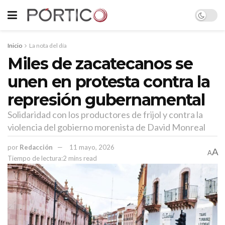
Inicio
La nota del día
Miles de zacatecanos se
unen en protesta contra la
represión gubernamental
Solidaridad con los productores de frijol y contra la
violencia del gobierno morenista de David Monreal
por
Redacción
11 mayo, 2026
A
A
Tiempo de lectura:2 mins read