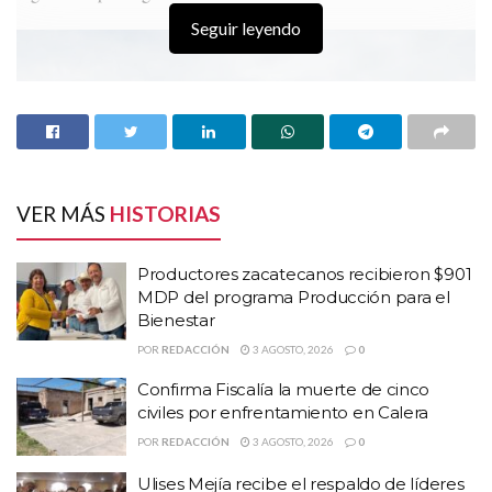
Seguir leyendo
VER MÁS
HISTORIAS
Productores zacatecanos recibieron $901
MDP del programa Producción para el
Bienestar
POR
REDACCIÓN
3 AGOSTO, 2026
0
Confirma Fiscalía la muerte de cinco
civiles por enfrentamiento en Calera
POR
REDACCIÓN
3 AGOSTO, 2026
0
Ulises Mejía recibe el respaldo de líderes