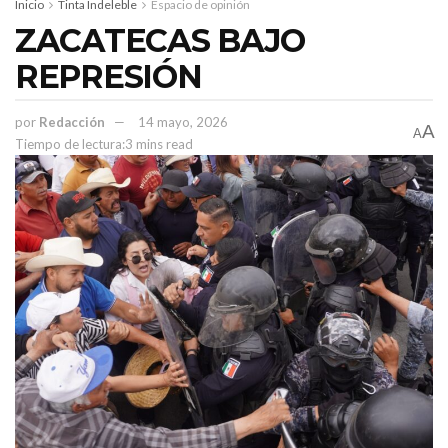
Inicio
Tinta Indeleble
Espacio de opinión
ZACATECAS BAJO
REPRESIÓN
por
Redacción
14 mayo, 2026
A
A
Tiempo de lectura:3 mins read