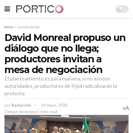
Inicio
La nota del día
David Monreal propuso un
diálogo que no llega;
productores invitan a
mesa de negociación
El planteamiento es para mañana, si no asisten
autoridades, productores de frijol radicalizarán la
protesta
por
Redacción
14 mayo, 2026
A
A
Tiempo de lectura:1 mins read