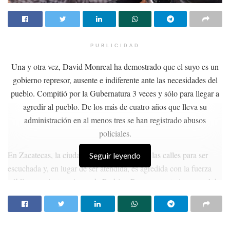
PUBLICIDAD
Una y otra vez, David Monreal ha demostrado que el suyo es un
gobierno represor, ausente e indiferente ante las necesidades del
pueblo. Compitió por la Gubernatura 3 veces y sólo para llegar a
agredir al pueblo. De los más de cuatro años que lleva su
administración en al menos tres se han registrado abusos
policiales.
En Zacatecas, la ciudadanía tiene que salir a las calles para ser
Seguir leyendo
escuchada y, en lugar de ser atendida, es agredida con la fuerza
pública, por instrucciones de Rodrigo Reyes, secretario general de
Gobierno.
HISTORIAS
RELACIONADAS