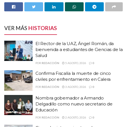
VER MÁS
HISTORIAS
El Rector de la UAZ, Ángel Román, da
HISTORIAS
RELACIONADAS
bienvenida a estudiantes de Ciencias de la
Salud
El Rector de la UAZ, Ángel Román, da bienvenida
POR
REDACCIÓN
5 AGOSTO, 2026
0
a estudiantes de Ciencias de la Salud
Confirma Fiscalía la muerte de cinco
Confirma Fiscalía la muerte de cinco civiles por
civiles por enfrentamiento en Calera
enfrentamiento en Calera
POR
REDACCIÓN
3 AGOSTO, 2026
0
Nombra gobernador a Armando Delgadillo como
Nombra gobernador a Armando
nuevo secretario de Educación
Delgadillo como nuevo secretario de
Educación
En la nutrida marcha también participaron sindicatos de otras
POR
REDACCIÓN
2 AGOSTO, 2026
0
instituciones educativas de nivel básico, medio superior y superior,