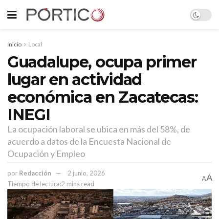
Inicio
Local
Guadalupe, ocupa primer
lugar en actividad
económica en Zacatecas:
INEGI
La ocupación laboral se ubica en más del 58%, de
acuerdo a datos de la Encuesta Nacional de
Ocupación y Empleo
por
Redacción
2 junio, 2026
A
A
Tiempo de lectura:2 mins read