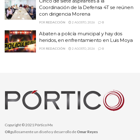
Cinco de siete aspirantes a la
entre los que destacan: Sección 58 del Sindicato Nacional de
Coordinación de la Defensa 4T se reúnen
Trabajadores de la Educación, el SPAUAZ (Sindicato de Personal
con dirigencia Morena
Académico de la Universidad Autónoma de Zacatecas), el Sututez
POR
REDACCIÓN
2 AGOSTO, 2026
0
(Sindicato Único de Trabajadores de la Universidad Tecnológica
Abaten a policía municipal y hay dos
de Zacatecas), así como estudiantes de la Escuela Normal Rural
heridos, en enfrentamiento en Luis Moya
“Gral. Matías Ramos Santos”, organizaciones civiles, feministas,
POR
REDACCIÓN
2 AGOSTO, 2026
0
etc.
Copyright © 2021 Pórtico Mx
OR
gullosamente un diseño y desarrollo de
Omar Reyes