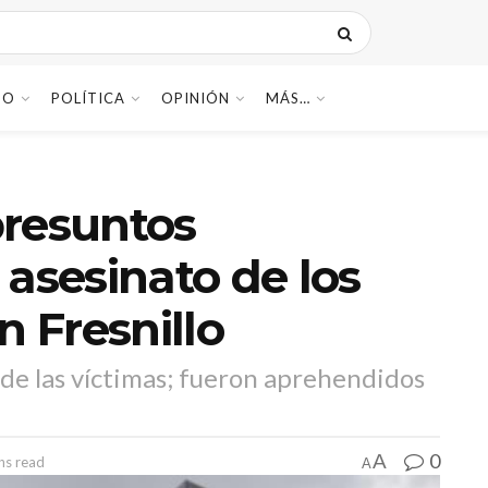
DO
POLÍTICA
OPINIÓN
MÁS…
presuntos
 asesinato de los
n Fresnillo
 de las víctimas; fueron aprehendidos
0
A
ns read
A