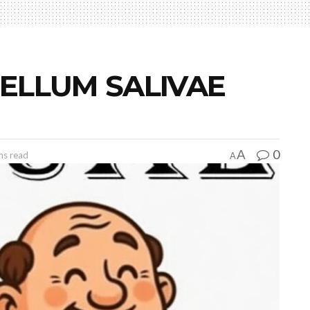
ELLUM SALIVAE
0
A
ns read
A