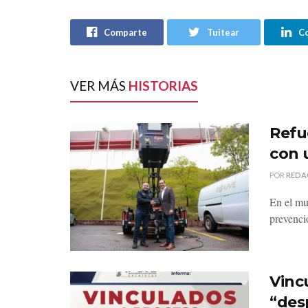
Comparte
Tuitear
C
VER MÁS
HISTORIAS
Refu
con 
POR
REDA
En el mu
prevenci
Vinc
“des