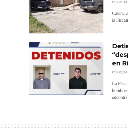
POR
REDA
Calera, 
la Fiscal
Deti
“des
en R
POR
REDA
La Fisca
hombres,
encontra