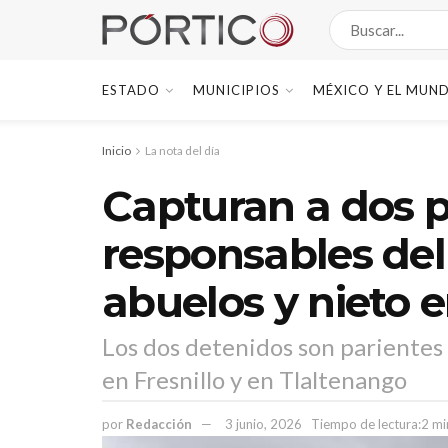
ESTADO
MUNICIPIOS
MÉXICO Y EL MUN
Inicio
La nota del día
Capturan a dos 
responsables del
abuelos y nieto e
Los dos detenidos son parientes
en Fresnillo y en Tlaltenango
por
Redacción
3 junio, 2026
Tiempo de lectura:2 mi