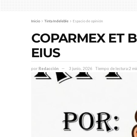
Inicio
Tinta Indeleble
Espacio de opinión
COPARMEX ET B
EIUS
por
Redacción
3 junio, 2026
Tiempo de lectura:2 mi