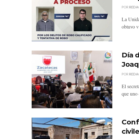
POR
REDA
La Unida
obtuvo v
Día 
Joaq
POR
REDA
El secre
que uno d
Conf
civi