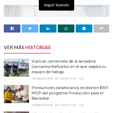
Seguir leyendo
VER MÁS
HISTORIAS
Vuelcan camioneta de la senadora
Geovanna Bañuelos en el que viajaba su
equipo de trabajo
POR
REDACCIÓN
7 AGOSTO, 2026
0
HISTORIAS
RELACIONADAS
Productores zacatecanos recibieron $901
Vuelcan camioneta de la senadora Geovanna
MDP del programa Producción para el
Bañuelos en el que viajaba su equipo de trabajo
Bienestar
Productores zacatecanos recibieron $901 MDP
POR
REDACCIÓN
3 AGOSTO, 2026
0
del programa Producción para el Bienestar