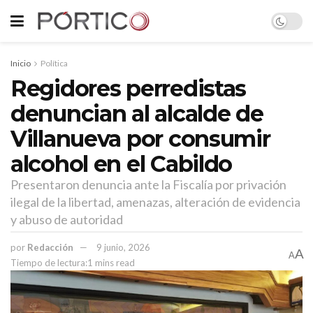
Inicio
Política
Regidores perredistas
denuncian al alcalde de
Villanueva por consumir
alcohol en el Cabildo
Presentaron denuncia ante la Fiscalía por privación
ilegal de la libertad, amenazas, alteración de evidencia
y abuso de autoridad
por
Redacción
9 junio, 2026
A
A
Tiempo de lectura:1 mins read