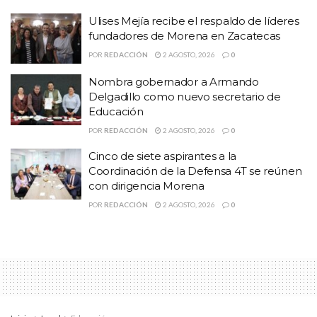
PRD refirió que ante esta falta el paso a seguir es la suspensión
Ulises Mejía recibe el respaldo de líderes
del alcalde, ya que se inciaron los procesos correspondientes ante
fundadores de Morena en Zacatecas
la Fiscalía General de Justicia del Estado (FGJEZ) y el Órgano
POR
REDACCIÓN
2 AGOSTO, 2026
0
Interno de Control del Ayuntamiento.
Nombra gobernador a Armando
Delgadillo como nuevo secretario de
Temas:
Lo Mas Destacado
Educación
POR
REDACCIÓN
2 AGOSTO, 2026
0
Cinco de siete aspirantes a la
Coordinación de la Defensa 4T se reúnen
con dirigencia Morena
POR
REDACCIÓN
2 AGOSTO, 2026
0