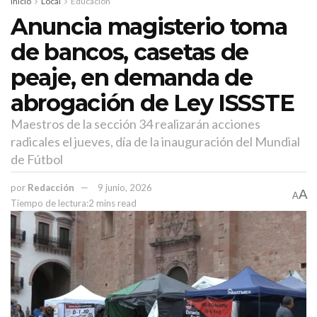
Inicio
Local
Educación
Anuncia magisterio toma
de bancos, casetas de
peaje, en demanda de
abrogación de Ley ISSSTE
Maestros de la sección 34 realizarán acciones
radicales el jueves, día de la inauguración del Mundial
de Fútbol
por
Redacción
9 junio, 2026
A
A
Tiempo de lectura:2 mins read