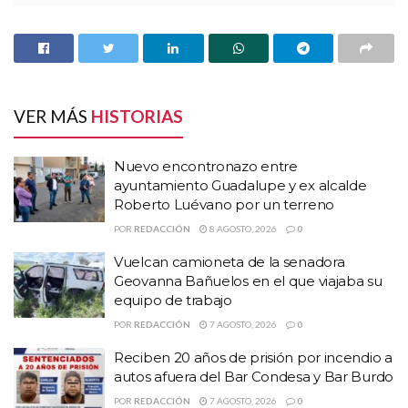
Nuevo encontronazo entre ayuntamiento
Guadalupe y ex alcalde Roberto Luévano por un
terreno
Vuelcan camioneta de la senadora Geovanna
Bañuelos en el que viajaba su equipo de trabajo
VER MÁS
HISTORIAS
Reciben 20 años de prisión por incendio a autos
afuera del Bar Condesa y Bar Burdo
Nuevo encontronazo entre
ayuntamiento Guadalupe y ex alcalde
Roberto Luévano por un terreno
POR
REDACCIÓN
8 AGOSTO, 2026
0
Vuelcan camioneta de la senadora
Geovanna Bañuelos en el que viajaba su
equipo de trabajo
POR
REDACCIÓN
7 AGOSTO, 2026
0
Reciben 20 años de prisión por incendio a
autos afuera del Bar Condesa y Bar Burdo
POR
REDACCIÓN
7 AGOSTO, 2026
0