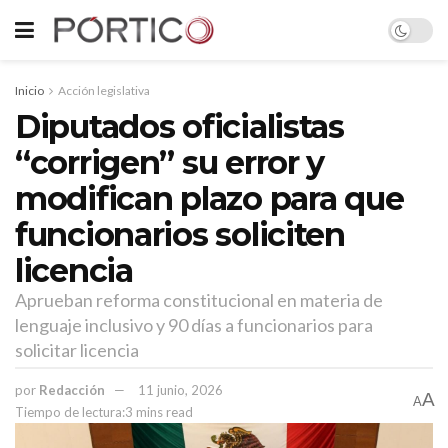
Inicio
Acción legislativa
Diputados oficialistas
“corrigen” su error y
modifican plazo para que
funcionarios soliciten
licencia
Aprueban reforma constitucional en materia de
lenguaje inclusivo y 90 días a funcionarios para
solicitar licencia
por
Redacción
11 junio, 2026
A
A
Tiempo de lectura:3 mins read