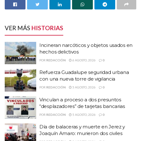
desactivaron y aseguraron 233 kilogramos de material
Lomas del patrocinio, Bañuelos, Viboritas, Campo de los moros,
explosivo,
en
la
comunidad de Zacatequillas,en
Aguascalientes,
Ejidal, las Quintas, la Victoria, ISSSTE, Gavilanes, Santa Rita,
límites con el
municipio de
Cuahutémoc
en Zacatecas.
Revolución Mexicana, Orquídeas, Villa Fontana, Zóquite y
VER MÁS
HISTORIAS
Arboledas
Finalmente cabe señalar que las cuadrillas de bacheo continúan
Incineran narcóticos y objetos usados en
hechos delictivos
con trabajos atendiendo reportes en Avenida García Salinas,
además de una brigada en la comunidad de San Jerónimo.
POR
REDACCIÓN
6 AGOSTO, 2026
0
Refuerza Guadalupe seguridad urbana
Temas:
Lo Mas Destacado
con una nueva torre de vigilancia
POR
REDACCIÓN
5 AGOSTO, 2026
0
Vinculan a proceso a dos presuntos
“desplazadores” de tarjetas bancarias
POR
REDACCIÓN
5 AGOSTO, 2026
0
Día de balaceras y muerte en Jerez y
Joaquín Amaro: murieron dos civiles