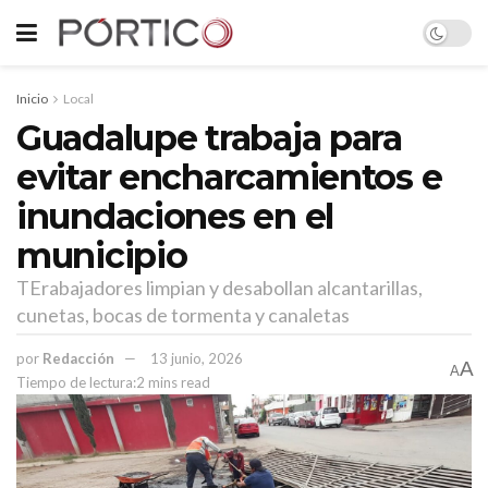
Inicio
Local
Guadalupe trabaja para
evitar encharcamientos e
inundaciones en el
municipio
TErabajadores limpian y desabollan alcantarillas,
cunetas, bocas de tormenta y canaletas
por
Redacción
13 junio, 2026
A
A
Tiempo de lectura:2 mins read