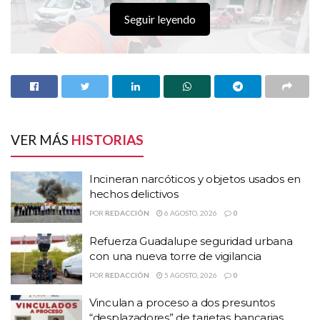
Seguir leyendo
VER MÁS
HISTORIAS
Incineran narcóticos y objetos usados en
hechos delictivos
POR
REDACCIÓN
6 AGOSTO, 2026
0
Refuerza Guadalupe seguridad urbana
con una nueva torre de vigilancia
POR
REDACCIÓN
5 AGOSTO, 2026
0
Vinculan a proceso a dos presuntos
“desplazadores” de tarjetas bancarias