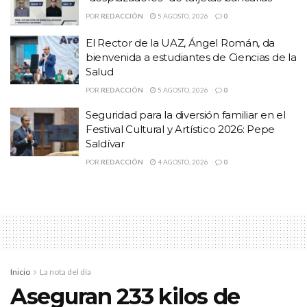
POR
REDACCIÓN
5 AGOSTO, 2026
0
El Rector de la UAZ, Ángel Román, da
bienvenida a estudiantes de Ciencias de la
Salud
POR
REDACCIÓN
5 AGOSTO, 2026
0
HISTORIAS
RELACIONADAS
Seguridad para la diversión familiar en el
Festival Cultural y Artístico 2026: Pepe
Incineran narcóticos y objetos usados en hechos
Saldívar
delictivos
POR
REDACCIÓN
4 AGOSTO, 2026
0
Refuerza Guadalupe seguridad urbana con una
nueva torre de vigilancia
Vinculan a proceso a dos presuntos
“desplazadores” de tarjetas bancarias
Personal de servicios públicos del municipio, llevó a cabo el
desazolve completo de la boca de tormenta ubicada en la colonia
Inicio
La nota del día
Aseguran 233 kilos de
Villas de Guadalupe, punto que históricamente resulta afectado