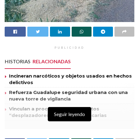
PUBLICIDAD
HISTORIAS
RELACIONADAS
Incineran narcóticos y objetos usados en hechos
delictivos
Refuerza Guadalupe seguridad urbana con una
nueva torre de vigilancia
Vinculan a proceso a dos presuntos
Seguir leyendo
“desplazadores” de tarjetas bancarias
Además de la calle Telégrafos, ⁠Solidaridad, Valles, ⁠Lomas de
Pedregal, Bonaterra, San Gabriel, Villas De Las Flores, Francisco
Fuerzas de Seguridad de los tres órdenes de gobierno localizaron,
Villa, 5 de mayo, Tránsito pesado, Alameda, Lomas del convento,