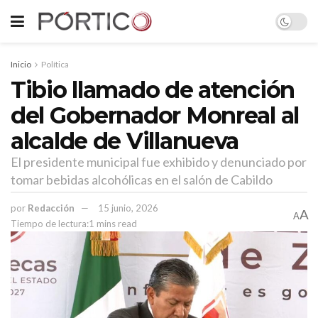
Inicio
Política
Tibio llamado de atención
del Gobernador Monreal al
alcalde de Villanueva
El presidente municipal fue exhibido y denunciado por
tomar bebidas alcohólicas en el salón de Cabildo
por
Redacción
15 junio, 2026
A
A
Tiempo de lectura:1 mins read