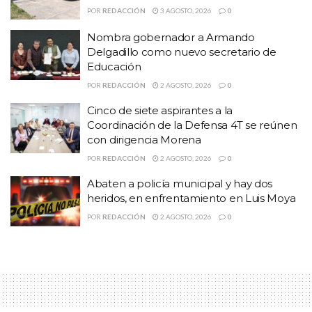
POR
REDACCIÓN
3 AGOSTO, 2026
0
El Rector de la UAZ, Ángel Román, da bienvenida
Nombra gobernador a Armando
a estudiantes de Ciencias de la Salud
Delgadillo como nuevo secretario de
Confirma Fiscalía la muerte de cinco civiles por
Educación
enfrentamiento en Calera
POR
REDACCIÓN
2 AGOSTO, 2026
0
Nombra gobernador a Armando Delgadillo como
Cinco de siete aspirantes a la
nuevo secretario de Educación
Coordinación de la Defensa 4T se reúnen
con dirigencia Morena
La decisión de radicalizar sus acciones de protesta fue resultado
POR
REDACCIÓN
2 AGOSTO, 2026
0
de una votación en respuesta a la mesa de negociación que
Abaten a policía municipal y hay dos
sostuvieron con los directivos de ambas instituciones, el pasado 09
heridos, en enfrentamiento en Luis Moya
de junio con el objetivo de encontrar solución a sus peticiones.
POR
REDACCIÓN
2 AGOSTO, 2026
0
En dicha votación participaron más de 500 alumnos en el CECYT
y más de 300 en el IPIIZ, en donde los alumnos votaron por el si
al paro de actividades educativa.
Cabe recordar que durante la mesa de trabajo entre los estudiantes