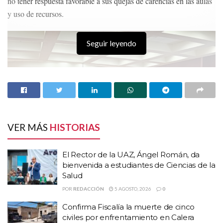
no tener respuesta favorable a sus quejas de carencias en las aulas
y uso de recursos.
Seguir leyendo
VER MÁS
HISTORIAS
El Rector de la UAZ, Ángel Román, da
bienvenida a estudiantes de Ciencias de la
Salud
POR
REDACCIÓN
5 AGOSTO, 2026
0
Confirma Fiscalía la muerte de cinco
HISTORIAS
RELACIONADAS
civiles por enfrentamiento en Calera