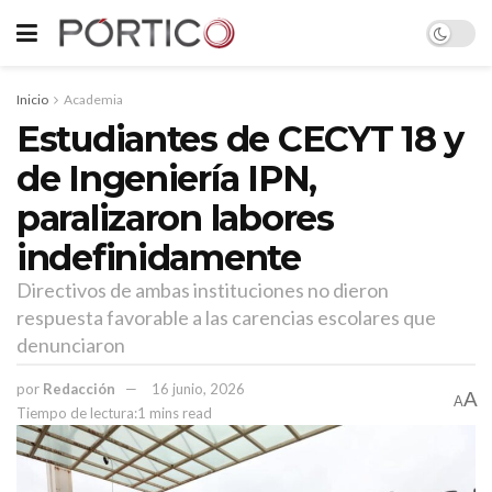
Inicio
Academia
Estudiantes de CECYT 18 y
de Ingeniería IPN,
paralizaron labores
indefinidamente
Directivos de ambas instituciones no dieron
respuesta favorable a las carencias escolares que
denunciaron
por
Redacción
16 junio, 2026
A
A
Tiempo de lectura:1 mins read