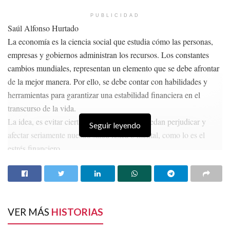
PUBLICIDAD
Saúl Alfonso Hurtado
La economía es la ciencia social que estudia cómo las personas,
empresas y gobiernos administran los recursos. Los constantes
cambios mundiales, representan un elemento que se debe afrontar
de la mejor manera. Por ello, se debe contar con habilidades y
herramientas para garantizar una estabilidad financiera en el
transcurso de la vida.
La idea, es evitar ciertas condiciones que puedan perjudicar y
Seguir leyendo
afectar seriamente nuestra salud física o mental, como lo es el
estrés financiero.
¿Qué podemos hacer para sanar el bolsillo?
1.-Salud financiera.-Es primordial tener conocimiento de tu
situación financiera actual. Por lo siguiente es necesario evaluar
tus ingresos, gastos y deudas. Crear un presupuesto detallado que
VER MÁS
HISTORIAS
permita identificar áreas de mejora. En una hoja anota todos tus
ingresos mensuales; como es tu sueldo y posteriormente establecer