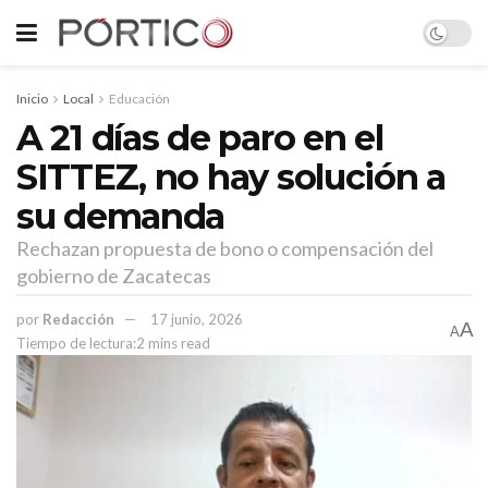
Inicio
Local
Educación
A 21 días de paro en el
SITTEZ, no hay solución a
su demanda
Rechazan propuesta de bono o compensación del
gobierno de Zacatecas
por
Redacción
17 junio, 2026
A
A
Tiempo de lectura:2 mins read