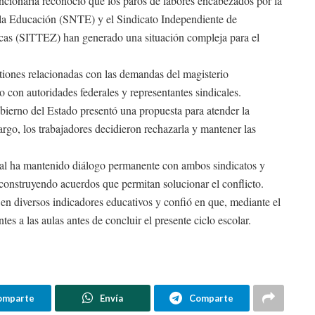
ncionaria reconoció que los paros de labores encabezados por la
 la Educación (SNTE) y el Sindicato Independiente de
ecas (SITTEZ) han generado una situación compleja para el
tiones relacionadas con las demandas del magisterio
o con autoridades federales y representantes sindicales.
bierno del Estado presentó una propuesta para atender la
o, los trabajadores decidieron rechazarla y mantener las
atal ha mantenido diálogo permanente con ambos sindicatos y
r construyendo acuerdos que permitan solucionar el conflicto.
en diversos indicadores educativos y confió en que, mediante el
tes a las aulas antes de concluir el presente ciclo escolar.
omparte
Envía
Comparte