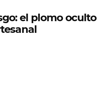
sgo: el plomo oculto
rtesanal
0
A
ins read
A