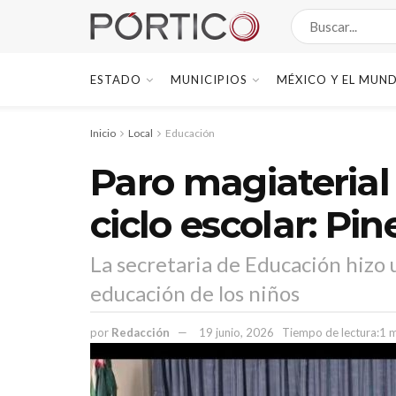
ESTADO
MUNICIPIOS
MÉXICO Y EL MUN
Inicio
Local
Educación
Paro magiaterial
ciclo escolar: Pi
La secretaria de Educación hizo u
educación de los niños
por
Redacción
19 junio, 2026
Tiempo de lectura:1 m