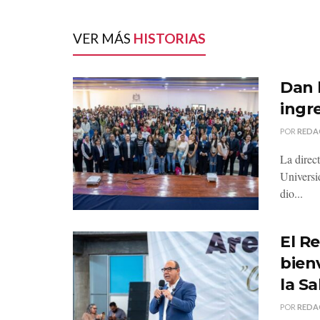
VER MÁS
HISTORIAS
Dan 
ingr
POR
REDA
La direc
Universi
dio...
El R
bien
la S
POR
REDA