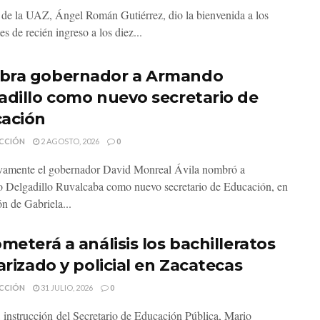
r de la UAZ, Ángel Román Gutiérrez, dio la bienvenida a los
es de recién ingreso a los diez...
ra gobernador a Armando
adillo como nuevo secretario de
ación
CCIÓN
2 AGOSTO, 2026
0
vamente el gobernador David Monreal Ávila nombró a
Delgadillo Ruvalcaba como nuevo secretario de Educación, en
ón de Gabriela...
meterá a análisis los bachilleratos
arizado y policial en Zacatecas
CCIÓN
31 JULIO, 2026
0
instrucción del Secretario de Educación Pública, Mario