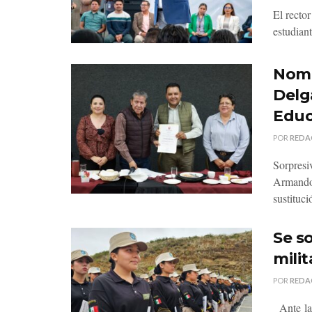
El recto
estudiant
Nomb
Delg
Educ
POR
REDA
Sorpresi
Armando 
sustituci
Se so
milit
POR
REDA
Ante la 