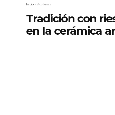
Inicio
Academia
Tradición con rie
en la cerámica a
por
Redacción
19 junio, 2026
Tiempo de lectura:6 m