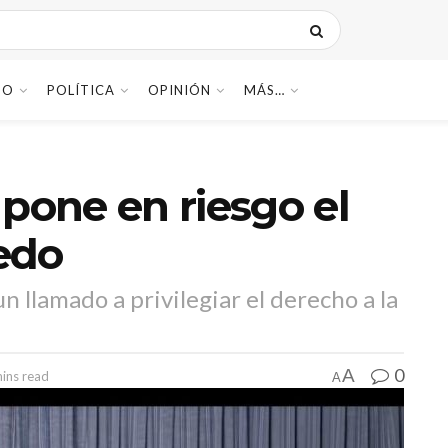
DO
POLÍTICA
OPINIÓN
MÁS…
 pone en riesgo el
nedo
n llamado a privilegiar el derecho a la
0
A
ins read
A