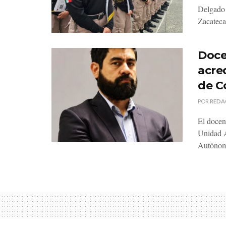
Delgado C
Zacatecas
Doce
acre
de C
POR
REDA
El docen
Unidad A
Autónom