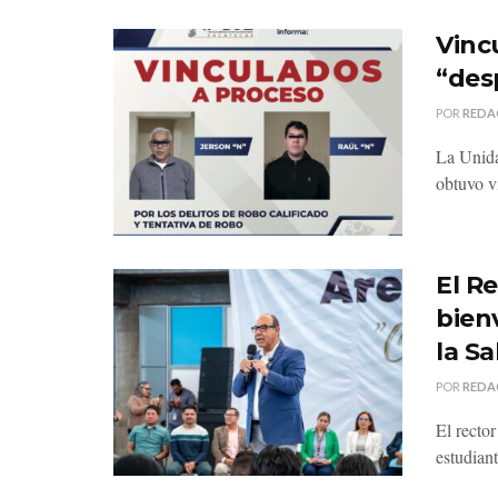
Vinc
“des
POR
REDA
La Unida
obtuvo v
El R
bien
la S
POR
REDA
El recto
estudiant