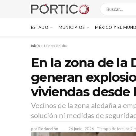
ESTADO
MUNICIPIOS
MÉXICO Y EL MUN
Inicio
La nota del día
En la zona de la 
generan explosio
viviendas desde 
Vecinos de la zona aledaña a em
solución ni medidas de seguridad
por
Redacción
26 junio, 2026
Tiempo de lectura:2 m