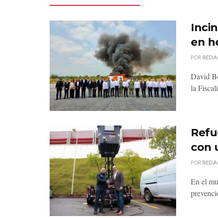
Inci
en h
POR
REDA
David Bo
la Fiscal
Refu
con 
POR
REDA
En el mu
prevenci