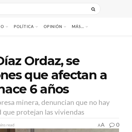
DO
POLÍTICA
OPINIÓN
MÁS…
Díaz Ordaz, se
nes que afectan a
hace 6 años
presa minera, denuncian que no hay
 que protejan las viviendas
0
A
ins read
A