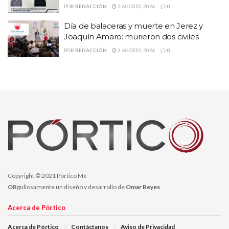
ventanilla al notar la presencia policial.
POR
REDACCIÓN
5 AGOSTO, 2026
0
Ambas personas están detenidos, con probable droga y objetos
Día de balaceras y muerte en Jerez y
asegurados, fueron puestos a disposición de la autoridad
Joaquín Amaro: murieron dos civiles
competente, que continuará con las investigaciones para
POR
REDACCIÓN
3 AGOSTO, 2026
0
determinar su probable responsabilidad.
Temas:
Lo Mas Destacado
Copyright © 2021 Pórtico Mx
OR
gullosamente un diseño y desarrollo de
Omar Reyes
Acerca de Pórtico
Acerca de Pórtico
Contáctanos
Aviso de Privacidad