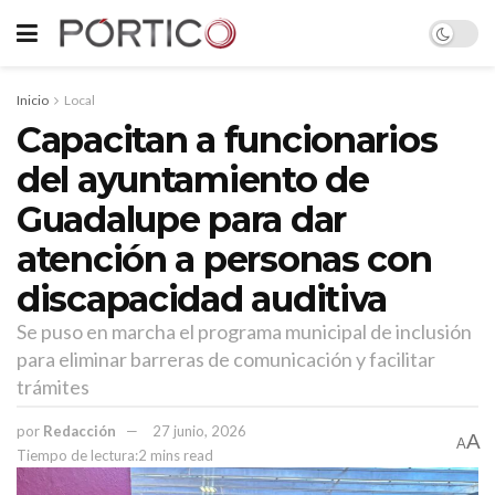
Inicio
Local
Capacitan a funcionarios
del ayuntamiento de
Guadalupe para dar
atención a personas con
discapacidad auditiva
Se puso en marcha el programa municipal de inclusión
para eliminar barreras de comunicación y facilitar
trámites
por
Redacción
27 junio, 2026
A
A
Tiempo de lectura:2 mins read