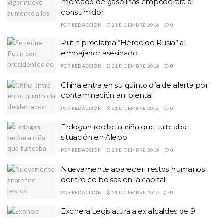
mercado de gasolinas empoderará al
consumidor
POR
REDACCIÓN
21 DICIEMBRE, 2016
0
Putin proclama “Héroe de Rusia” al
embajador asesinado
POR
REDACCIÓN
21 DICIEMBRE, 2016
0
China entra en su quinto día de alerta por
contaminación ambiental
POR
REDACCIÓN
21 DICIEMBRE, 2016
0
Erdogan recibe a niña que tuiteaba
situación en Alepo
POR
REDACCIÓN
21 DICIEMBRE, 2016
0
Nuevamente aparecen restos humanos
dentro de bolsas en la capital
POR
REDACCIÓN
21 DICIEMBRE, 2016
0
Exonera Legislatura a ex alcaldes de 9