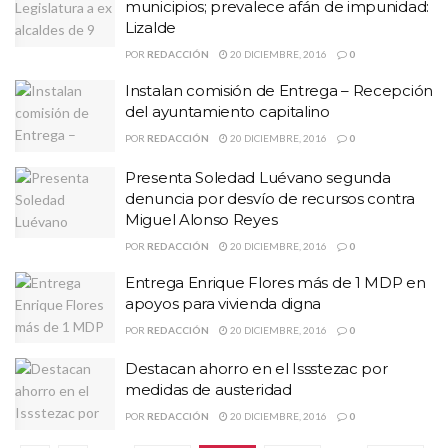
municipios; prevalece afán de impunidad:
Lizalde
POR
REDACCIÓN
20 DICIEMBRE, 2016
0
Instalan comisión de Entrega – Recepción
del ayuntamiento capitalino
POR
REDACCIÓN
20 DICIEMBRE, 2016
0
Presenta Soledad Luévano segunda
denuncia por desvío de recursos contra
Miguel Alonso Reyes
POR
REDACCIÓN
20 DICIEMBRE, 2016
0
Entrega Enrique Flores más de 1 MDP en
apoyos para vivienda digna
POR
REDACCIÓN
20 DICIEMBRE, 2016
0
Destacan ahorro en el Issstezac por
medidas de austeridad
POR
REDACCIÓN
20 DICIEMBRE, 2016
0