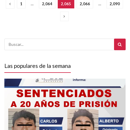
1
…
2,064
2,065
2,066
…
2,090
Las populares de la semana