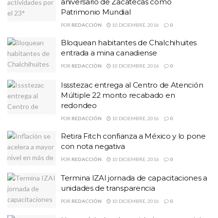
aniversario de Zacatecas como
Patrimonio Mundial
POR
REDACCIÓN
10 DICIEMBRE, 2016
0
Bloquean habitantes de Chalchihuites
entrada a mina canadiense
POR
REDACCIÓN
10 DICIEMBRE, 2016
0
Issstezac entrega al Centro de Atención
Múltiple 22 monto recabado en
redondeo
POR
REDACCIÓN
10 DICIEMBRE, 2016
0
Retira Fitch confianza a México y lo pone
con nota negativa
POR
REDACCIÓN
10 DICIEMBRE, 2016
0
Termina IZAI jornada de capacitaciones a
unidades de transparencia
POR
REDACCIÓN
10 DICIEMBRE, 2016
0