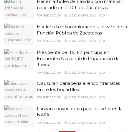
Hacen árboles de navidad con material
reciclado en el DIF de Zacatecas
POR
REDACCIÓN
10 DICIEMBRE, 2016
0
Hackers habrían vulnerado sitio web de la
Función Pública de Zacatecas
POR
REDACCIÓN
10 DICIEMBRE, 2016
0
Presidente del TSJEZ participa en
Encuentro Nacional de Impartición de
Jusicia
POR
REDACCIÓN
10 DICIEMBRE, 2016
0
Clausuran panadería al encontrar ratas
entre los bocadillos
POR
REDACCIÓN
10 DICIEMBRE, 2016
0
Lanzan convocatoria para estudiar en la
NASA
POR
REDACCIÓN
10 DICIEMBRE, 2016
0