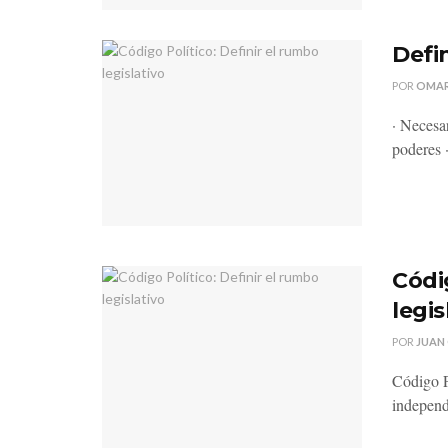
Defin
POR
OMAR
· Necesa
poderes ·
Códi
legis
POR
JUAN
Código P
independ