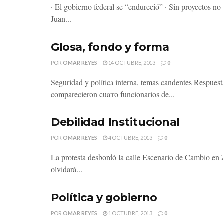
· El gobierno federal se “endureció” · Sin proyectos no
Juan...
Glosa, fondo y forma
POR
OMAR REYES
14 OCTUBRE, 2013
0
Seguridad y política interna, temas candentes Respues
comparecieron cuatro funcionarios de...
Debilidad Institucional
POR
OMAR REYES
4 OCTUBRE, 2013
0
La protesta desbordó la calle Escenario de Cambio en
olvidará...
Política y gobierno
POR
OMAR REYES
1 OCTUBRE, 2013
0