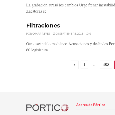
La grabación atrasó los cambios Urge frenar inestabi
Zacatecas se...
Filtraciones
POR
OMAR REYES
26 SEPTIEMBRE, 2013
0
Otro escándalo mediático Acusaciones y deslindes Por 
60 legislatura...
1
…
152
Acerca de Pórtico