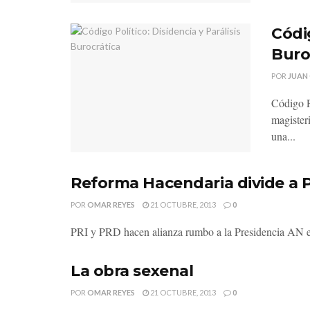
Códig
Buro
POR
JUAN
Código Po
magister
una...
Reforma Hacendaria divide a 
POR
OMAR REYES
21 OCTUBRE, 2013
0
PRI y PRD hacen alianza rumbo a la Presidencia AN es
La obra sexenal
POR
OMAR REYES
21 OCTUBRE, 2013
0