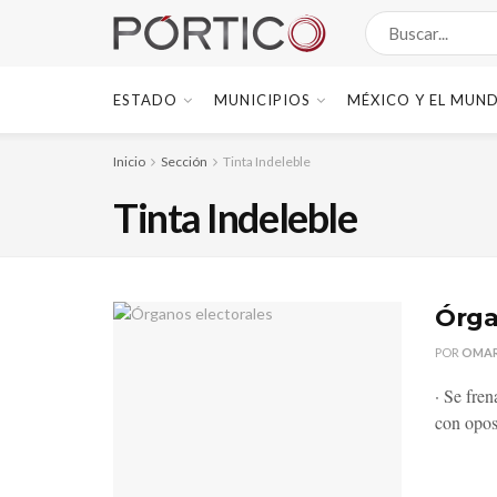
ESTADO
MUNICIPIOS
MÉXICO Y EL MUN
Inicio
Sección
Tinta Indeleble
Tinta Indeleble
Órga
POR
OMAR
· Se fren
con opos