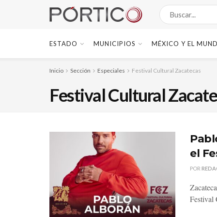
ESTADO
MUNICIPIOS
MÉXICO Y EL MUN
Inicio
Sección
Especiales
Festival Cultural Zacatecas
Festival Cultural Zacat
Pabl
el F
POR
REDA
Zacateca
Festival