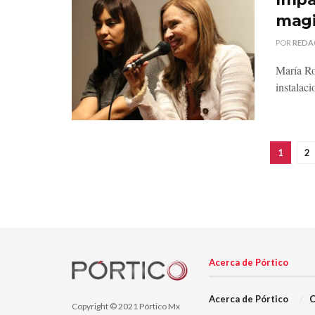
magi
POR
REDA
María Ro
instalaci
1
2
Acerca de Pórtico
Acerca de Pórtico
C
Copyright © 2021 Pórtico Mx