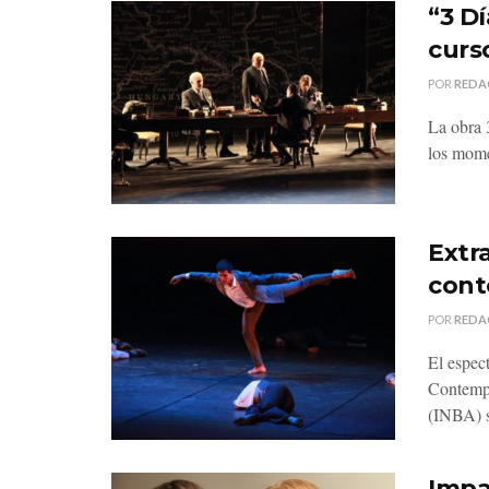
“3 D
curs
POR
REDA
La obra 
los mome
Extr
cont
POR
REDA
El espec
Contempo
(INBA) s
Impa