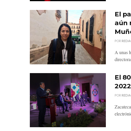
El p
aún n
Muñ
POR
REDA
A unas h
director
El 8
2022,
POR
REDA
Zacateca
electróni