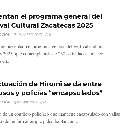
entan el programa general del
ival Cultural Zacatecas 2025
CCIÓN
19 MARZO, 2025
0
 fue presentado el programa general del Festival Cultural
s 2025, que contempla más de 250 actividades artístico-
s en...
ctuación de Hiromi se da entre
usos y policías “encapsulados”
CCIÓN
9 ABRIL, 2022
0
 de un conflicto policíaco que mantiene encapsulado con vallas
po de uniformados que piden hablar con...