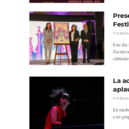
Pres
Fest
POR
REDA
Este día
Zacateca
culturale
La a
apla
POR
REDA
En medio
a un gru