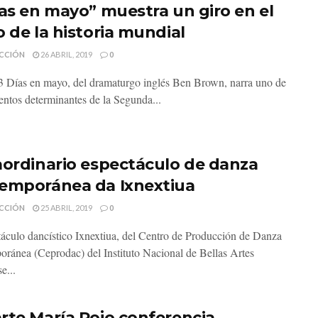
ías en mayo” muestra un giro en el
o de la historia mundial
CCIÓN
26 ABRIL, 2019
0
3 Días en mayo, del dramaturgo inglés Ben Brown, narra uno de
ntos determinantes de la Segunda...
aordinario espectáculo de danza
emporánea da Ixnextiua
CCIÓN
25 ABRIL, 2019
0
táculo dancístico Ixnextiua, del Centro de Producción de Danza
ránea (Ceprodac) del Instituto Nacional de Bellas Artes
e...
rte María Rojo conferencia