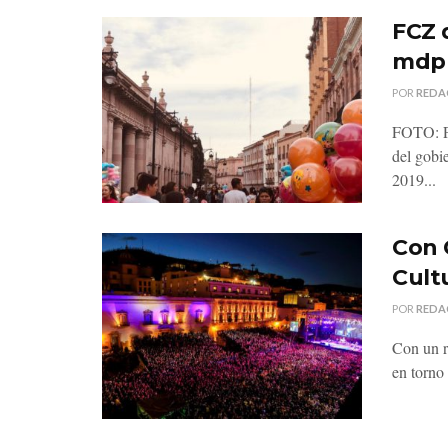
FCZ 
mdp
POR
REDA
FOTO: P
del gobi
2019...
Con 
Cult
POR
REDA
Con un r
en torno 