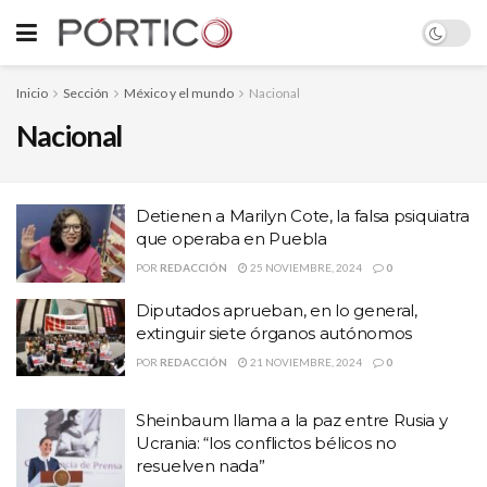
Inicio
Sección
México y el mundo
Nacional
Nacional
Detienen a Marilyn Cote, la falsa psiquiatra
que operaba en Puebla
POR
REDACCIÓN
25 NOVIEMBRE, 2024
0
Diputados aprueban, en lo general,
extinguir siete órganos autónomos
POR
REDACCIÓN
21 NOVIEMBRE, 2024
0
Sheinbaum llama a la paz entre Rusia y
Ucrania: “los conflictos bélicos no
resuelven nada”