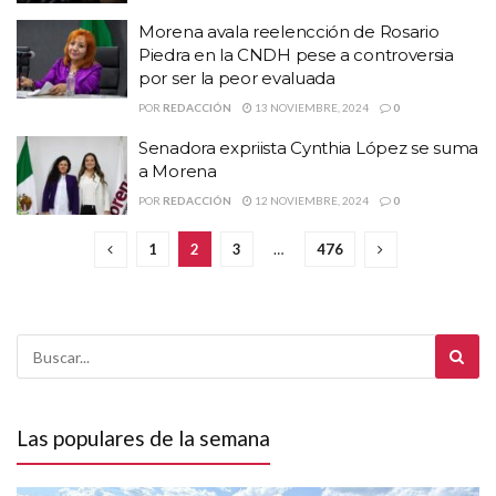
Morena avala reelencción de Rosario
Piedra en la CNDH pese a controversia
por ser la peor evaluada
POR
REDACCIÓN
13 NOVIEMBRE, 2024
0
Senadora expriista Cynthia López se suma
a Morena
POR
REDACCIÓN
12 NOVIEMBRE, 2024
0
1
2
3
…
476
Las populares de la semana