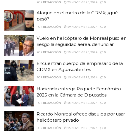
POR
REDACCIÓN
20 NOVIEMBRE, 2024
0
Ataque en el metro de la CDMX; ¿qué
pasó?
POR
REDACCIÓN
19 NOVIEMBRE, 2024
0
Vuelo en helicóptero de Monreal puso en
riesgo la seguridad aérea, denuncian
POR
REDACCIÓN
18 NOVIEMBRE, 2024
0
Encuentran cuerpo de empresario de la
CDMX en Aguascalientes
POR
REDACCIÓN
19 NOVIEMBRE, 2024
0
Hacienda entrega Paquete Económico
2025 en la Cámara de Diputados
POR
REDACCIÓN
16 NOVIEMBRE, 2024
0
Ricardo Monreal ofrece disculpa por usar
helicóptero privado
POR
REDACCIÓN
15 NOVIEMBRE, 2024
0