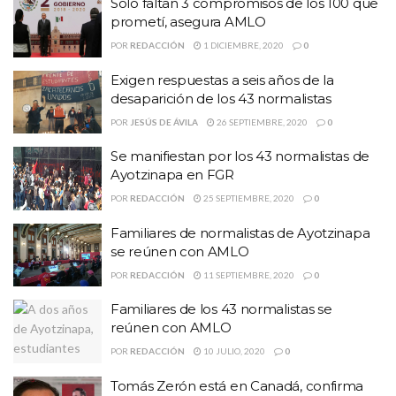
Solo faltan 3 compromisos de los 100 que
prometí, asegura AMLO
POR
REDACCIÓN
1 DICIEMBRE, 2020
0
Exigen respuestas a seis años de la
desaparición de los 43 normalistas
POR
JESÚS DE ÁVILA
26 SEPTIEMBRE, 2020
0
Se manifiestan por los 43 normalistas de
Ayotzinapa en FGR
POR
REDACCIÓN
25 SEPTIEMBRE, 2020
0
Familiares de normalistas de Ayotzinapa
se reúnen con AMLO
POR
REDACCIÓN
11 SEPTIEMBRE, 2020
0
Familiares de los 43 normalistas se
reúnen con AMLO
POR
REDACCIÓN
10 JULIO, 2020
0
Tomás Zerón está en Canadá, confirma