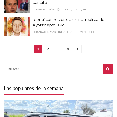
canciller
POR
REDACCIÓN
10 JULIO, 2020
0
Identifican restos de un normalista de
Ayotzinapa: FGR
POR
ARACELI MARTINEZ
7 JULIO, 2020
0
1
2
…
4
Las populares de la semana