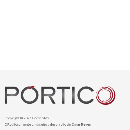
Copyright © 2021 Pórtico Mx
OR
gullosamente un diseño y desarrollo de
Omar Reyes