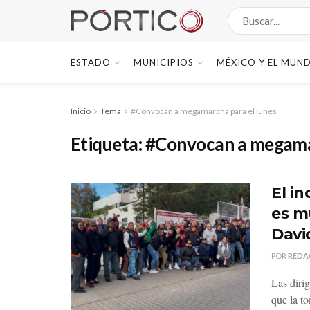
ESTADO
MUNICIPIOS
MÉXICO Y EL MUN
Inicio
Tema
#Convocan a megamarcha para el lunes
Etiqueta:
#Convocan a megamar
El i
es m
Davi
POR
REDA
Las diri
que la to