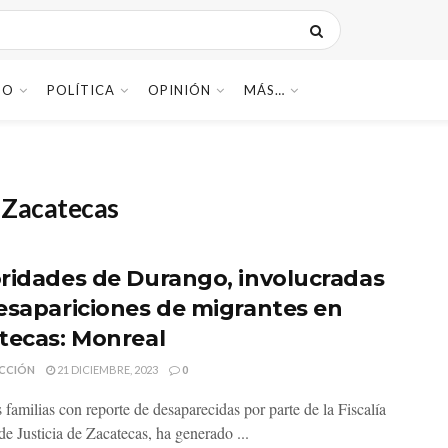
DO
POLÍTICA
OPINIÓN
MÁS…
n Zacatecas
ridades de Durango, involucradas
esapariciones de migrantes en
tecas: Monreal
CCIÓN
21 DICIEMBRE, 2023
0
familias con reporte de desaparecidas por parte de la Fiscalía
de Justicia de Zacatecas, ha generado ...