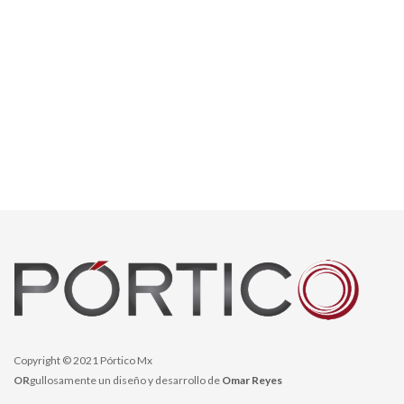
Copyright © 2021 Pórtico Mx
OR
gullosamente un diseño y desarrollo de
Omar Reyes