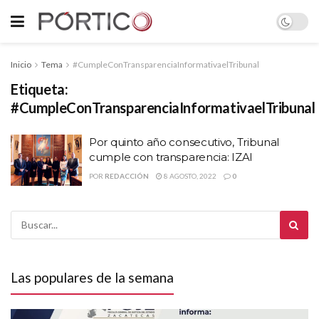
Inicio
Tema
#CumpleConTransparenciaInformativaelTribunal
Etiqueta:
#CumpleConTransparenciaInformativaelTribunal
Por quinto año consecutivo, Tribunal
cumple con transparencia: IZAI
POR
REDACCIÓN
8 AGOSTO, 2022
0
Las populares de la semana