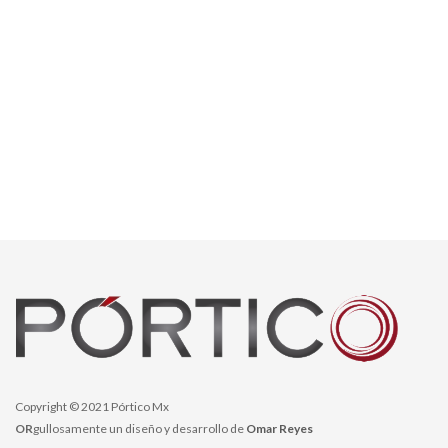
Copyright © 2021 Pórtico Mx
OR
gullosamente un diseño y desarrollo de
Omar Reyes