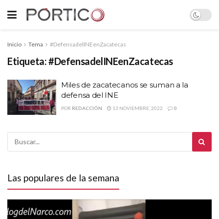
Inicio
Tema
#DefensadelINEenZacatecas
Etiqueta:
#DefensadelINEenZacatecas
Miles de zacatecanos se suman a la
defensa del INE
POR
REDACCIÓN
13 NOVIEMBRE, 2022
0
Las populares de la semana