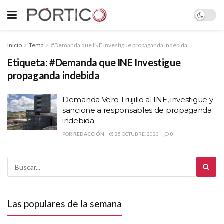
Inicio
Tema
#Demanda que INE Investigue propaganda indebida
Etiqueta:
#Demanda que INE Investigue
propaganda indebida
Demanda Vero Trujillo al INE, investigue y
sancione a responsables de propaganda
indebida
POR
REDACCIÓN
25 OCTUBRE, 2023
0
Las populares de la semana