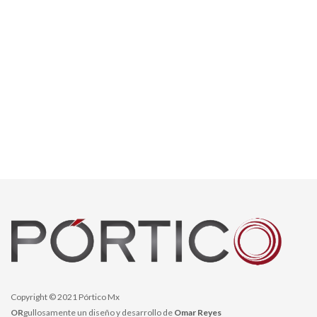
Copyright © 2021 Pórtico Mx
OR
gullosamente un diseño y desarrollo de
Omar Reyes