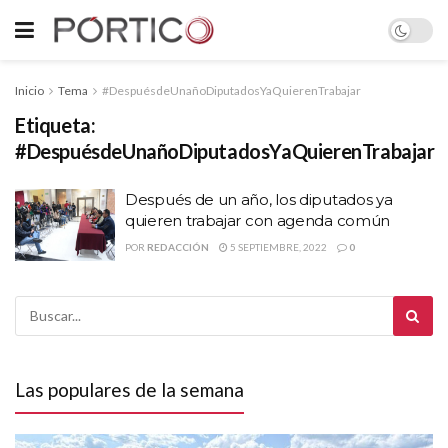
Inicio
Tema
#DespuésdeUnañoDiputadosYaQuierenTrabajar
Etiqueta:
#DespuésdeUnañoDiputadosYaQuierenTrabajar
Después de un año, los diputados ya
quieren trabajar con agenda común
POR
REDACCIÓN
5 SEPTIEMBRE, 2022
0
Las populares de la semana