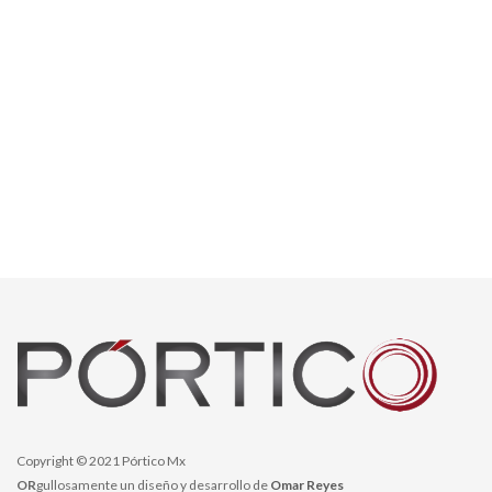
Copyright © 2021 Pórtico Mx
OR
gullosamente un diseño y desarrollo de
Omar Reyes