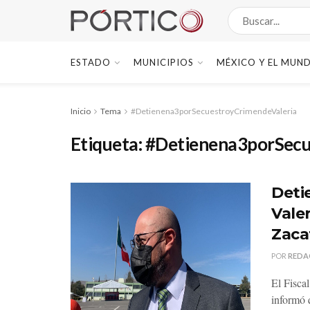
ESTADO
MUNICIPIOS
MÉXICO Y EL MUN
Inicio
Tema
#Detienena3porSecuestroyCrimendeValeria
Etiqueta:
#Detienena3porSecu
Deti
Vale
Zaca
POR
REDA
El Fisca
informó 