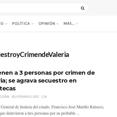
DO
POLÍTICA
OPINIÓN
MÁS…
estroyCrimendeValeria
enen a 3 personas por crimen de
ria; se agrava secuestro en
tecas
CCIÓN
19 FEBRERO, 2022
0
l General de Justicia del estado, Francisco José Murillo Ruiseco,
que detuvieron a tres personas por su probable ...